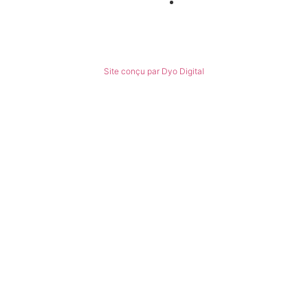
Conditions générales de ventes
© Tous droits réservés
Site conçu par Dyo Digital