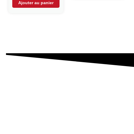
Ajouter au panier
Le Moulin de Bouineau
17 430 Saint Coutant le Grand