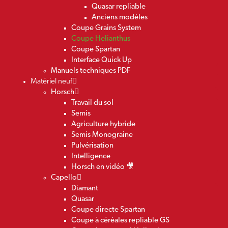
Quasar repliable
Anciens modèles
Coupe Grains System
Coupe Helianthus
Coupe Spartan
Interface Quick Up
Manuels techniques PDF
Matériel neuf
Horsch
Travail du sol
Semis
Agriculture hybride
Semis Monograine
Pulvérisation
Intelligence
Horsch en vidéo 🎥
Capello
Diamant
Quasar
Coupe directe Spartan
Coupe à céréales repliable GS