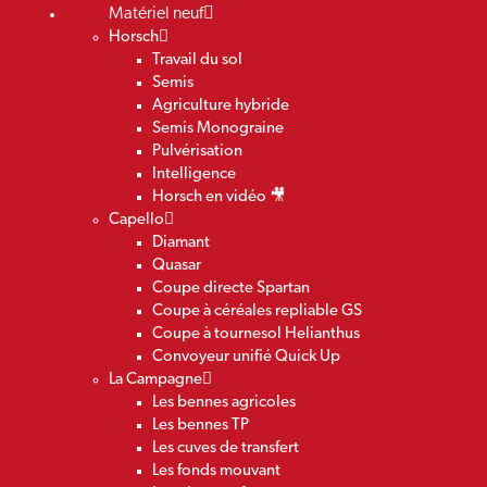
Matériel neuf
Horsch
Travail du sol
Semis
Agriculture hybride
Semis Monograine
Pulvérisation
Intelligence
Horsch en vidéo 🎥
Capello
Diamant
Quasar
Coupe directe Spartan
Coupe à céréales repliable GS
Coupe à tournesol Helianthus
Convoyeur unifié Quick Up
La Campagne
Les bennes agricoles
Les bennes TP
Les cuves de transfert
Les fonds mouvant