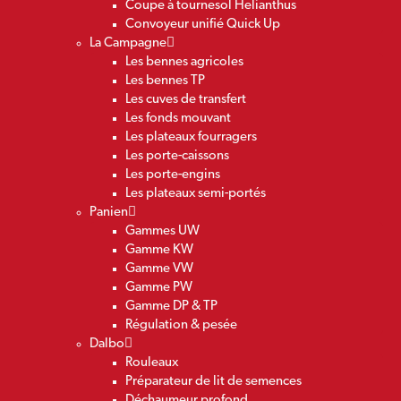
Coupe à tournesol Helianthus
Convoyeur unifié Quick Up
La Campagne
Les bennes agricoles
Les bennes TP
Les cuves de transfert
Les fonds mouvant
Les plateaux fourragers
Les porte-caissons
Les porte-engins
Les plateaux semi-portés
Panien
Gammes UW
Gamme KW
Gamme VW
Gamme PW
Gamme DP & TP
Régulation & pesée
Dalbo
Rouleaux
Préparateur de lit de semences
Déchaumeur profond