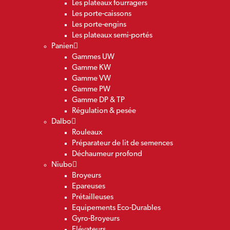
Les plateaux fourragers
Les porte-caissons
Les porte-engins
Les plateaux semi-portés
Panien
Gammes UW
Gamme KW
Gamme VW
Gamme PW
Gamme DP & TP
Régulation & pesée
Dalbo
Rouleaux
Préparateur de lit de semences
Déchaumeur profond
Niubo
Broyeurs
Epareuses
Prétailleuses
Equipements Eco-Durables
Gyro-Broyeurs
Elévateurs