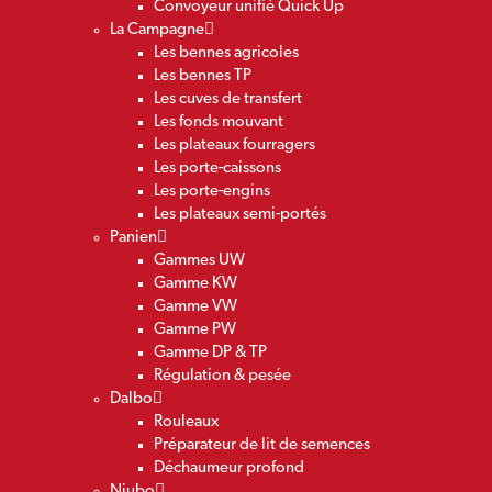
Convoyeur unifié Quick Up
La Campagne
Les bennes agricoles
Les bennes TP
Les cuves de transfert
Les fonds mouvant
Les plateaux fourragers
Les porte-caissons
Les porte-engins
Les plateaux semi-portés
Panien
Gammes UW
Gamme KW
Gamme VW
Gamme PW
Gamme DP & TP
Régulation & pesée
Dalbo
Rouleaux
Préparateur de lit de semences
Déchaumeur profond
Niubo