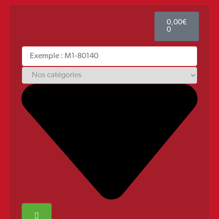
0,00
€
0