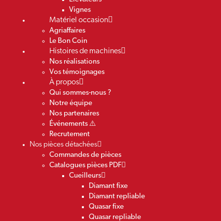
Vignes
Matériel occasion
Agriaffaires
Le Bon Coin
Histoires de machines
Nos réalisations
Vos témoignages
À propos
Qui sommes-nous ?
Notre équipe
Nos partenaires
Événements ⚠️
Recrutement
Nos pièces détachées
Commandes de pièces
Catalogues pièces PDF
Cueilleurs
Diamant fixe
Diamant repliable
Quasar fixe
Quasar repliable