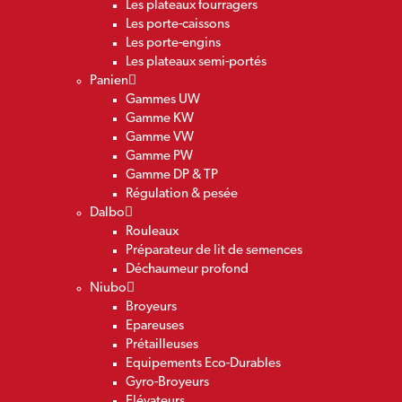
Les plateaux fourragers
Les porte-caissons
Les porte-engins
Les plateaux semi-portés
Panien
Gammes UW
Gamme KW
Gamme VW
Gamme PW
Gamme DP & TP
Régulation & pesée
Dalbo
Rouleaux
Préparateur de lit de semences
Déchaumeur profond
Niubo
Broyeurs
Epareuses
Prétailleuses
Equipements Eco-Durables
Gyro-Broyeurs
Elévateurs