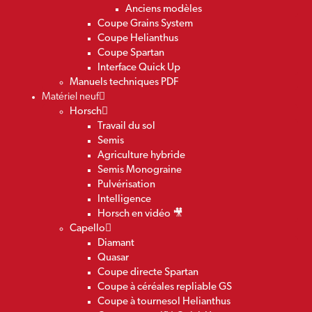
Anciens modèles
Coupe Grains System
Coupe Helianthus
Coupe Spartan
Interface Quick Up
Manuels techniques PDF
Matériel neuf
Horsch
Travail du sol
Semis
Agriculture hybride
Semis Monograine
Pulvérisation
Intelligence
Horsch en vidéo 🎥
Capello
Diamant
Quasar
Coupe directe Spartan
Coupe à céréales repliable GS
Coupe à tournesol Helianthus