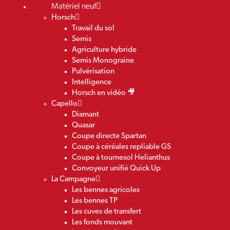
Matériel neuf
Horsch
Travail du sol
Semis
Agriculture hybride
Semis Monograine
Pulvérisation
Intelligence
Horsch en vidéo 🎥
Capello
Diamant
Quasar
Coupe directe Spartan
Coupe à céréales repliable GS
Coupe à tournesol Helianthus
Convoyeur unifié Quick Up
La Campagne
Les bennes agricoles
Les bennes TP
Les cuves de transfert
Les fonds mouvant