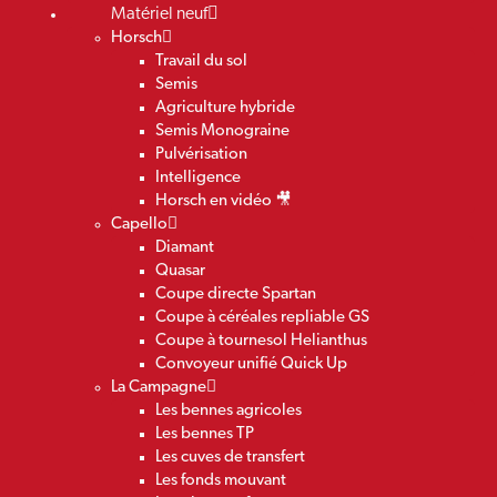
Matériel neuf
Horsch
Travail du sol
Semis
Agriculture hybride
Semis Monograine
Pulvérisation
Intelligence
Horsch en vidéo 🎥
Capello
Diamant
Quasar
Coupe directe Spartan
Coupe à céréales repliable GS
Coupe à tournesol Helianthus
Convoyeur unifié Quick Up
La Campagne
Les bennes agricoles
Les bennes TP
Les cuves de transfert
Les fonds mouvant