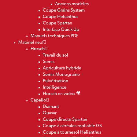
Anciens modèles
Coupe Grains System
Coupe Helianthus
Coupe Spartan
Interface Quick Up
Manuels techniques PDF
Matériel neuf
Horsch
Travail du sol
Semis
Agriculture hybride
Semis Monograine
Pulvérisation
Intelligence
Horsch en vidéo 🎥
Capello
Diamant
Quasar
Coupe directe Spartan
Coupe à céréales repliable GS
Coupe à tournesol Helianthus