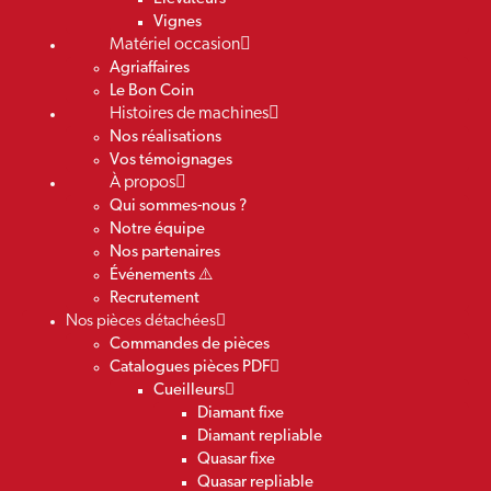
Vignes
Matériel occasion
Agriaffaires
Le Bon Coin
Histoires de machines
Nos réalisations
Vos témoignages
À propos
Qui sommes-nous ?
Notre équipe
Nos partenaires
Événements ⚠️
Recrutement
Nos pièces détachées
Commandes de pièces
Catalogues pièces PDF
Cueilleurs
Diamant fixe
Diamant repliable
Quasar fixe
Quasar repliable