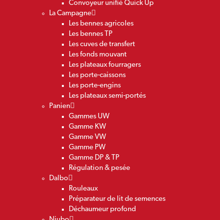
Convoyeur unifié Quick Up
La Campagne
Les bennes agricoles
Les bennes TP
Les cuves de transfert
Les fonds mouvant
Les plateaux fourragers
Les porte-caissons
Les porte-engins
Les plateaux semi-portés
Panien
Gammes UW
Gamme KW
Gamme VW
Gamme PW
Gamme DP & TP
Régulation & pesée
Dalbo
Rouleaux
Préparateur de lit de semences
Déchaumeur profond
Niubo