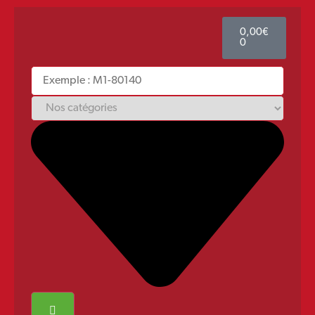
0,00
€
0