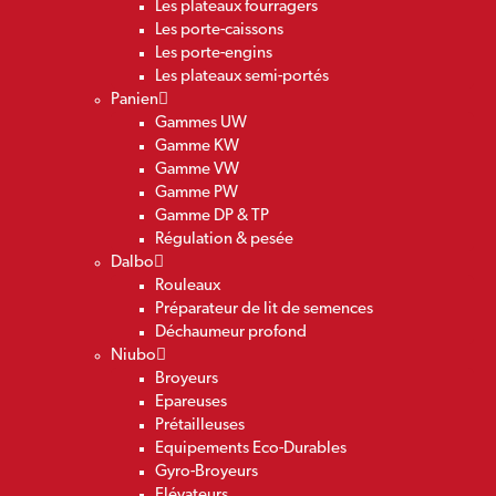
Les plateaux fourragers
Les porte-caissons
Les porte-engins
Les plateaux semi-portés
Panien
Gammes UW
Gamme KW
Gamme VW
Gamme PW
Gamme DP & TP
Régulation & pesée
Dalbo
Rouleaux
Préparateur de lit de semences
Déchaumeur profond
Niubo
Broyeurs
Epareuses
Prétailleuses
Equipements Eco-Durables
Gyro-Broyeurs
Elévateurs