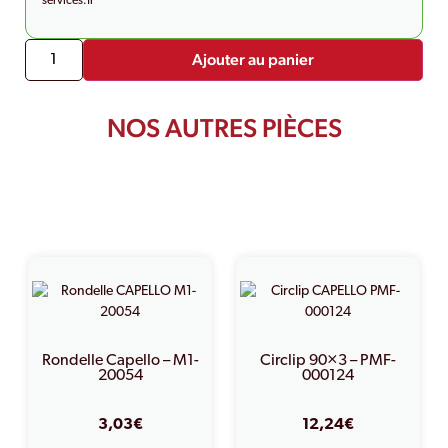
services.fr
Ajouter au panier
NOS AUTRES PIÈCES
PRODUITS SIMILAIRES
Rondelle Capello – M1-
Circlip 90×3 – PMF-
20054
000124
3,03
€
12,24
€