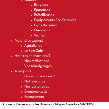
Broyeurs
Epareuses
Prétailleuses
Equipements Eco-Durables
Gyro-Broyeurs
Elévateurs
Vignes
Matériel occasion
Agriaffaires
Le Bon Coin
Histoires de machines
Nos réalisations
Vos témoignages
À propos
Qui sommes-nous ?
Notre équipe
Nos partenaires
Événements ⚠️
Recrutement
Accueil
/
Pièces agricoles diverses
/ Moyeu Capello – M1-20051