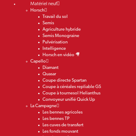
Matériel neuf
Horsch
Travail du sol
Semis
Agriculture hybride
Semis Monograine
Pulvérisation
Intelligence
Horsch en vidéo 🎥
Capello
Diamant
Quasar
Coupe directe Spartan
Coupe à céréales repliable GS
Coupe à tournesol Helianthus
Convoyeur unifié Quick Up
La Campagne
Les bennes agricoles
Les bennes TP
Les cuves de transfert
Les fonds mouvant