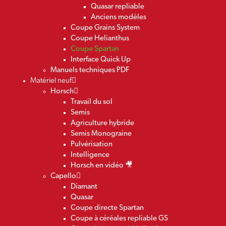
Quasar repliable
Anciens modèles
Coupe Grains System
Coupe Helianthus
Coupe Spartan
Interface Quick Up
Manuels techniques PDF
Matériel neuf
Horsch
Travail du sol
Semis
Agriculture hybride
Semis Monograine
Pulvérisation
Intelligence
Horsch en vidéo 🎥
Capello
Diamant
Quasar
Coupe directe Spartan
Coupe à céréales repliable GS