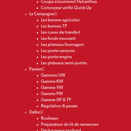
Coupe à tournesol Helianthus
Convoyeur unifié Quick Up
La Campagne
Les bennes agricoles
Les bennes TP
Les cuves de transfert
Les fonds mouvant
Les plateaux fourragers
Les porte-caissons
Les porte-engins
Les plateaux semi-portés
Panien
Gammes UW
Gamme KW
Gamme VW
Gamme PW
Gamme DP & TP
Régulation & pesée
Dalbo
Rouleaux
Préparateur de lit de semences
Déchaumeur profond