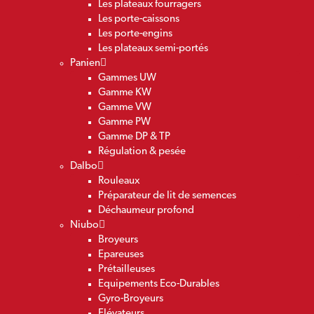
Les plateaux fourragers
Les porte-caissons
Les porte-engins
Les plateaux semi-portés
Panien
Gammes UW
Gamme KW
Gamme VW
Gamme PW
Gamme DP & TP
Régulation & pesée
Dalbo
Rouleaux
Préparateur de lit de semences
Déchaumeur profond
Niubo
Broyeurs
Epareuses
Prétailleuses
Equipements Eco-Durables
Gyro-Broyeurs
Elévateurs