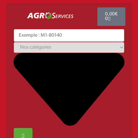
0,00
€
0