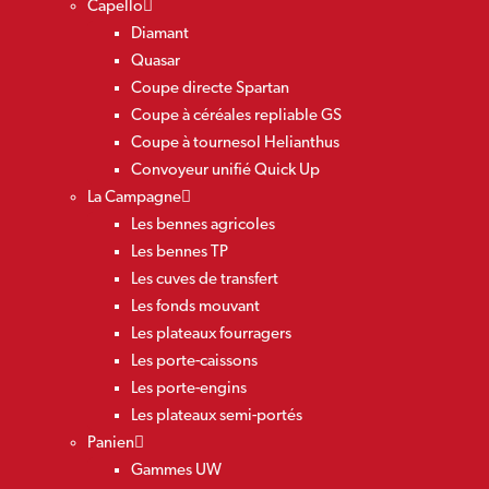
Capello
Diamant
Quasar
Coupe directe Spartan
Coupe à céréales repliable GS
Coupe à tournesol Helianthus
Convoyeur unifié Quick Up
La Campagne
Les bennes agricoles
Les bennes TP
Les cuves de transfert
Les fonds mouvant
Les plateaux fourragers
Les porte-caissons
Les porte-engins
Les plateaux semi-portés
Panien
Gammes UW