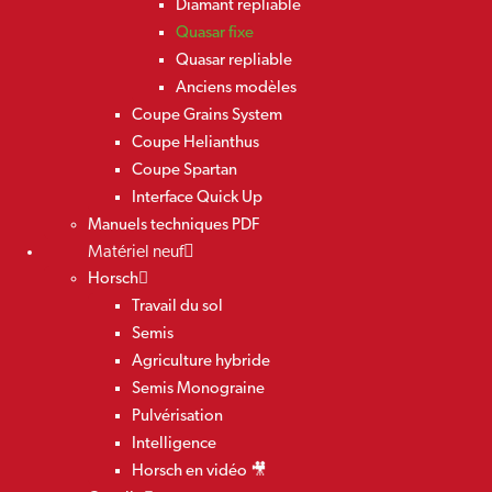
Diamant repliable
Quasar fixe
Quasar repliable
Anciens modèles
Coupe Grains System
Coupe Helianthus
Coupe Spartan
Interface Quick Up
Manuels techniques PDF
Matériel neuf
Horsch
Travail du sol
Semis
Agriculture hybride
Semis Monograine
Pulvérisation
Intelligence
Horsch en vidéo 🎥