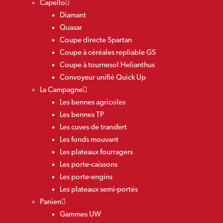
Capello
Diamant
Quasar
Coupe directe Spartan
Coupe à céréales repliable GS
Coupe à tournesol Helianthus
Convoyeur unifié Quick Up
La Campagne
Les bennes agricoles
Les bennes TP
Les cuves de transfert
Les fonds mouvant
Les plateaux fourragers
Les porte-caissons
Les porte-engins
Les plateaux semi-portés
Panien
Gammes UW