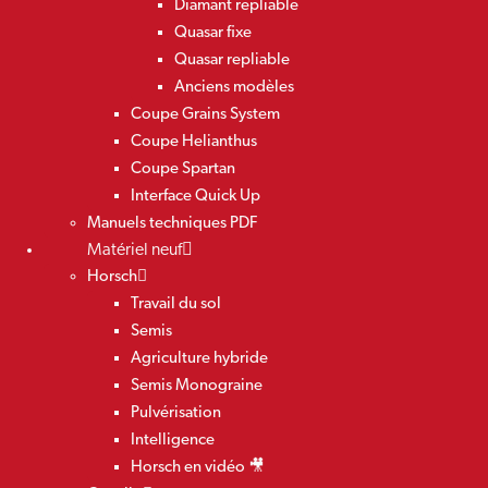
Diamant repliable
Quasar fixe
Quasar repliable
Anciens modèles
Coupe Grains System
Coupe Helianthus
Coupe Spartan
Interface Quick Up
Manuels techniques PDF
Matériel neuf
Horsch
Travail du sol
Semis
Agriculture hybride
Semis Monograine
Pulvérisation
Intelligence
Horsch en vidéo 🎥