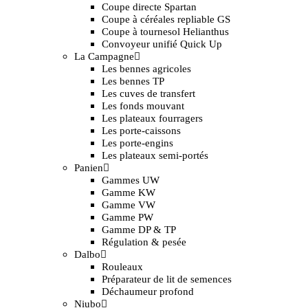
Coupe directe Spartan
Coupe à céréales repliable GS
Coupe à tournesol Helianthus
Convoyeur unifié Quick Up
La Campagne
Les bennes agricoles
Les bennes TP
Les cuves de transfert
Les fonds mouvant
Les plateaux fourragers
Les porte-caissons
Les porte-engins
Les plateaux semi-portés
Panien
Gammes UW
Gamme KW
Gamme VW
Gamme PW
Gamme DP & TP
Régulation & pesée
Dalbo
Rouleaux
Préparateur de lit de semences
Déchaumeur profond
Niubo