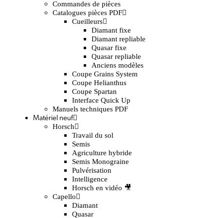
Commandes de pièces
Catalogues pièces PDF
Cueilleurs
Diamant fixe
Diamant repliable
Quasar fixe
Quasar repliable
Anciens modèles
Coupe Grains System
Coupe Helianthus
Coupe Spartan
Interface Quick Up
Manuels techniques PDF
Matériel neuf
Horsch
Travail du sol
Semis
Agriculture hybride
Semis Monograine
Pulvérisation
Intelligence
Horsch en vidéo 🎥
Capello
Diamant
Quasar