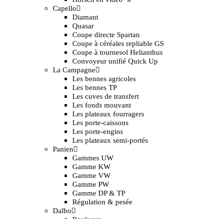
Capello
Diamant
Quasar
Coupe directe Spartan
Coupe à céréales repliable GS
Coupe à tournesol Helianthus
Convoyeur unifié Quick Up
La Campagne
Les bennes agricoles
Les bennes TP
Les cuves de transfert
Les fonds mouvant
Les plateaux fourragers
Les porte-caissons
Les porte-engins
Les plateaux semi-portés
Panien
Gammes UW
Gamme KW
Gamme VW
Gamme PW
Gamme DP & TP
Régulation & pesée
Dalbo