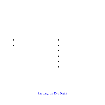
contact@agro-services.fr
Nos services
Informations
Nos pièces détachées
Nous contacter
Matériel occasion
Qui sommes-nous ?
Recrutement
Nos partenaires
Politiques de confidentialité
Conditions générales de ventes
© Tous droits réservés
Site conçu par Dyo Digital