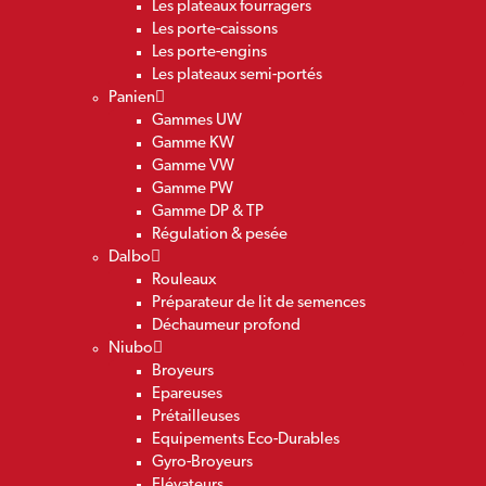
Les plateaux fourragers
Les porte-caissons
Les porte-engins
Les plateaux semi-portés
Panien
Gammes UW
Gamme KW
Gamme VW
Gamme PW
Gamme DP & TP
Régulation & pesée
Dalbo
Rouleaux
Préparateur de lit de semences
Déchaumeur profond
Niubo
Broyeurs
Epareuses
Prétailleuses
Equipements Eco-Durables
Gyro-Broyeurs
Elévateurs