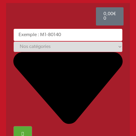
0,00
€
0