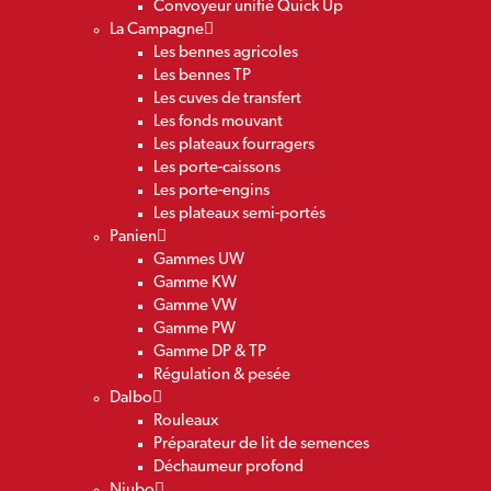
Convoyeur unifié Quick Up
La Campagne
Les bennes agricoles
Les bennes TP
Les cuves de transfert
Les fonds mouvant
Les plateaux fourragers
Les porte-caissons
Les porte-engins
Les plateaux semi-portés
Panien
Gammes UW
Gamme KW
Gamme VW
Gamme PW
Gamme DP & TP
Régulation & pesée
Dalbo
Rouleaux
Préparateur de lit de semences
Déchaumeur profond
Niubo