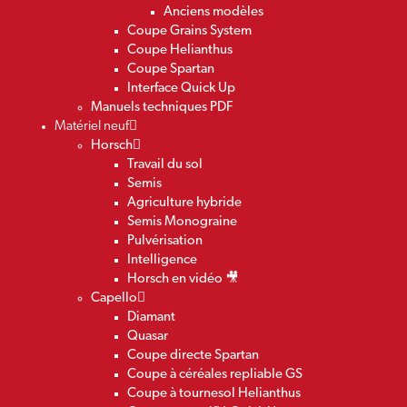
Anciens modèles
Coupe Grains System
Coupe Helianthus
Coupe Spartan
Interface Quick Up
Manuels techniques PDF
Matériel neuf
Horsch
Travail du sol
Semis
Agriculture hybride
Semis Monograine
Pulvérisation
Intelligence
Horsch en vidéo 🎥
Capello
Diamant
Quasar
Coupe directe Spartan
Coupe à céréales repliable GS
Coupe à tournesol Helianthus