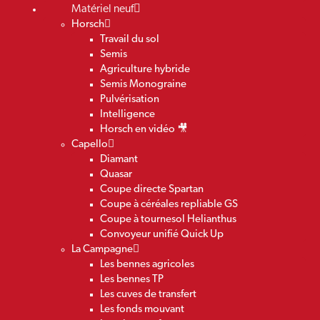
Matériel neuf
Horsch
Travail du sol
Semis
Agriculture hybride
Semis Monograine
Pulvérisation
Intelligence
Horsch en vidéo 🎥
Capello
Diamant
Quasar
Coupe directe Spartan
Coupe à céréales repliable GS
Coupe à tournesol Helianthus
Convoyeur unifié Quick Up
La Campagne
Les bennes agricoles
Les bennes TP
Les cuves de transfert
Les fonds mouvant