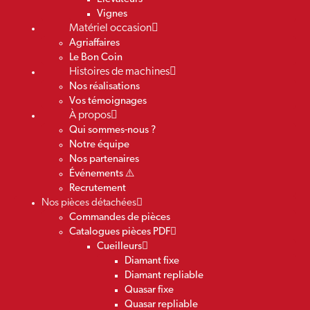
Vignes
Matériel occasion
Agriaffaires
Le Bon Coin
Histoires de machines
Nos réalisations
Vos témoignages
À propos
Qui sommes-nous ?
Notre équipe
Nos partenaires
Événements ⚠️
Recrutement
Nos pièces détachées
Commandes de pièces
Catalogues pièces PDF
Cueilleurs
Diamant fixe
Diamant repliable
Quasar fixe
Quasar repliable