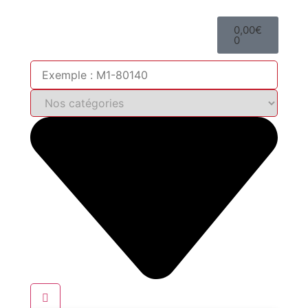
0,00
€
0