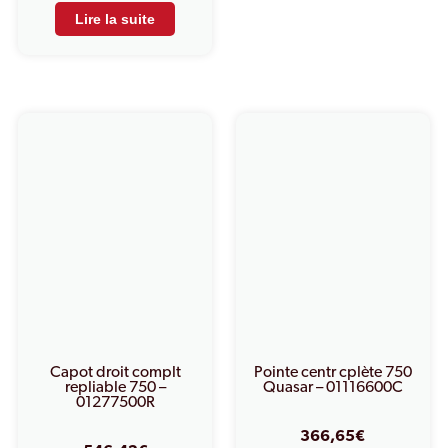
Lire la suite
Capot droit complt
Pointe centr cplète 750
repliable 750 –
Quasar – 01116600C
01277500R
366,65
€