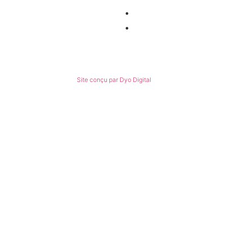
Politiques de confidentialité
Conditions générales de ventes
© Tous droits réservés
Site conçu par Dyo Digital