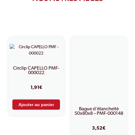
PRODUITS SIMILAIRES
Circlip CAPELLO PMF-
000022
1,91
€
Ajouter au panier
Bague d’étancheité
50x80x8 – PMF-000148
3,52
€