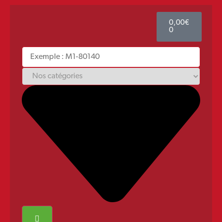
0,00
€
0