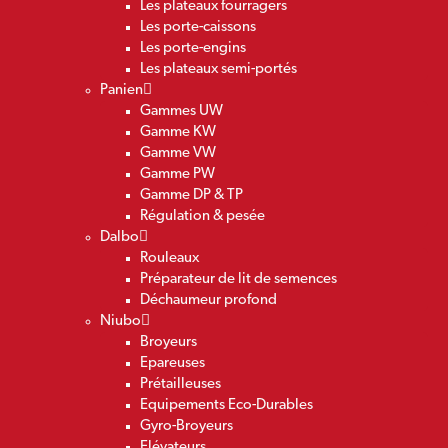
Les plateaux fourragers
Les porte-caissons
Les porte-engins
Les plateaux semi-portés
Panien
Gammes UW
Gamme KW
Gamme VW
Gamme PW
Gamme DP & TP
Régulation & pesée
Dalbo
Rouleaux
Préparateur de lit de semences
Déchaumeur profond
Niubo
Broyeurs
Epareuses
Prétailleuses
Equipements Eco-Durables
Gyro-Broyeurs
Elévateurs