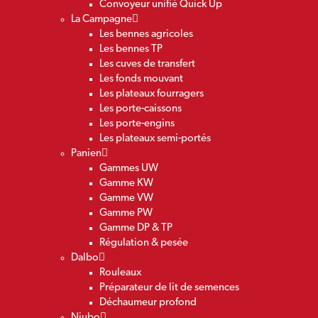
Convoyeur unifié Quick Up
La Campagne
Les bennes agricoles
Les bennes TP
Les cuves de transfert
Les fonds mouvant
Les plateaux fourragers
Les porte-caissons
Les porte-engins
Les plateaux semi-portés
Panien
Gammes UW
Gamme KW
Gamme VW
Gamme PW
Gamme DP & TP
Régulation & pesée
Dalbo
Rouleaux
Préparateur de lit de semences
Déchaumeur profond
Niubo