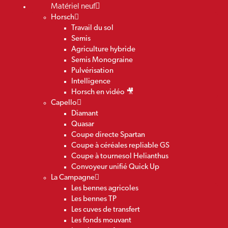
Matériel neuf
Horsch
Travail du sol
Semis
Agriculture hybride
Semis Monograine
Pulvérisation
Intelligence
Horsch en vidéo 🎥
Capello
Diamant
Quasar
Coupe directe Spartan
Coupe à céréales repliable GS
Coupe à tournesol Helianthus
Convoyeur unifié Quick Up
La Campagne
Les bennes agricoles
Les bennes TP
Les cuves de transfert
Les fonds mouvant