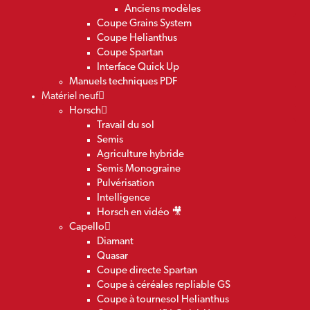
Anciens modèles
Coupe Grains System
Coupe Helianthus
Coupe Spartan
Interface Quick Up
Manuels techniques PDF
Matériel neuf
Horsch
Travail du sol
Semis
Agriculture hybride
Semis Monograine
Pulvérisation
Intelligence
Horsch en vidéo 🎥
Capello
Diamant
Quasar
Coupe directe Spartan
Coupe à céréales repliable GS
Coupe à tournesol Helianthus