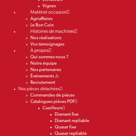
Vignes
Matériel occasion
Agriaffaires
Le Bon Coin
Histoires de machines
Nos réalisations
Vos témoignages
À propos
Qui sommes-nous ?
Notre équipe
Nos partenaires
Événements ⚠️
Recrutement
Nos pièces détachées
Commandes de pièces
Catalogues pièces PDF
Cueilleurs
Diamant fixe
Diamant repliable
Quasar fixe
Quasar repliable