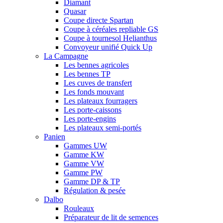
Diamant
Quasar
Coupe directe Spartan
Coupe à céréales repliable GS
Coupe à tournesol Helianthus
Convoyeur unifié Quick Up
La Campagne
Les bennes agricoles
Les bennes TP
Les cuves de transfert
Les fonds mouvant
Les plateaux fourragers
Les porte-caissons
Les porte-engins
Les plateaux semi-portés
Panien
Gammes UW
Gamme KW
Gamme VW
Gamme PW
Gamme DP & TP
Régulation & pesée
Dalbo
Rouleaux
Préparateur de lit de semences