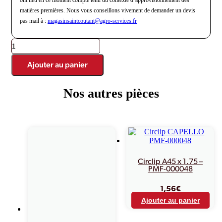
matières premières. Nous vous conseillons vivement de demander un devis
pas mail à :
magasinsaintcoutant@agro-
services.fr
quantité
de
Plaque
Ajouter au panier
cueilleuse
gauche
Capello
Nos autres pièces
-
M1-
80215
Produits similaires
Circlip A45 x 1.75 –
PMF-000048
1,56
€
Ajouter au panier