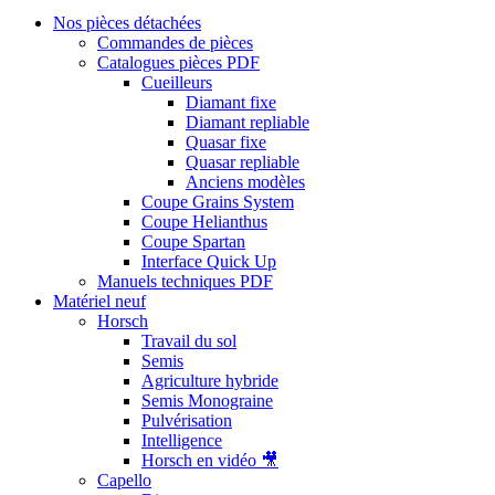
Nos pièces détachées
Commandes de pièces
Catalogues pièces PDF
Cueilleurs
Diamant fixe
Diamant repliable
Quasar fixe
Quasar repliable
Anciens modèles
Coupe Grains System
Coupe Helianthus
Coupe Spartan
Interface Quick Up
Manuels techniques PDF
Matériel neuf
Horsch
Travail du sol
Semis
Agriculture hybride
Semis Monograine
Pulvérisation
Intelligence
Horsch en vidéo 🎥
Capello