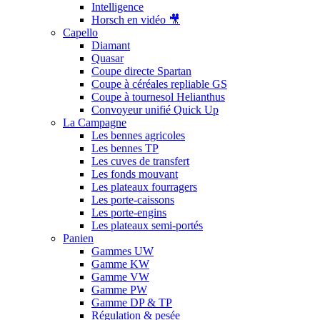
Intelligence
Horsch en vidéo 🎥
Capello
Diamant
Quasar
Coupe directe Spartan
Coupe à céréales repliable GS
Coupe à tournesol Helianthus
Convoyeur unifié Quick Up
La Campagne
Les bennes agricoles
Les bennes TP
Les cuves de transfert
Les fonds mouvant
Les plateaux fourragers
Les porte-caissons
Les porte-engins
Les plateaux semi-portés
Panien
Gammes UW
Gamme KW
Gamme VW
Gamme PW
Gamme DP & TP
Régulation & pesée