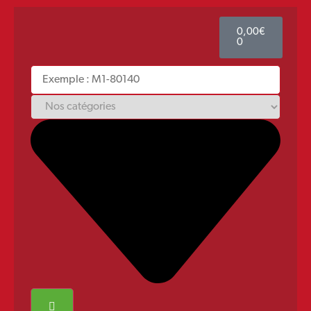
0,00
€
0