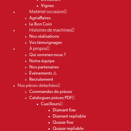
Vignes
Matériel occasion
Agriaffaires
Le Bon Coin
Histoires de machines
Nos réalisations
Vos témoignages
À propos
Qui sommes-nous ?
Notre équipe
Nos partenaires
Événements ⚠️
Recrutement
Nos pièces détachées
Commandes de pièces
Catalogues pièces PDF
Cueilleurs
Diamant fixe
Diamant repliable
Quasar fixe
Quasar repliable