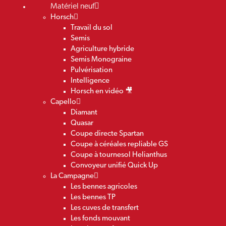
Matériel neuf
Horsch
Travail du sol
Semis
Agriculture hybride
Semis Monograine
Pulvérisation
Intelligence
Horsch en vidéo 🎥
Capello
Diamant
Quasar
Coupe directe Spartan
Coupe à céréales repliable GS
Coupe à tournesol Helianthus
Convoyeur unifié Quick Up
La Campagne
Les bennes agricoles
Les bennes TP
Les cuves de transfert
Les fonds mouvant