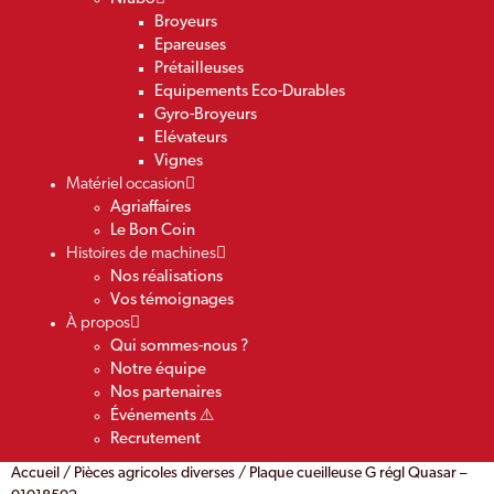
Broyeurs
Epareuses
Prétailleuses
Equipements Eco-Durables
Gyro-Broyeurs
Elévateurs
Vignes
Matériel occasion
Agriaffaires
Le Bon Coin
Histoires de machines
Nos réalisations
Vos témoignages
À propos
Qui sommes-nous ?
Notre équipe
Nos partenaires
Événements ⚠️
Recrutement
Accueil
/
Pièces agricoles diverses
/ Plaque cueilleuse G régl Quasar –