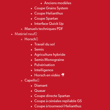
Anciens modèles
Coupe Grains System
Coupe Helianthus
Coupe Spartan
Interface Quick Up
Manuels techniques PDF
Matériel neuf
Horsch
Travail du sol
Semis
Agriculture hybride
Semis Monograine
Pulvérisation
Intelligence
Horsch en vidéo 🎥
Capello
Diamant
Quasar
Coupe directe Spartan
Coupe à céréales repliable GS
Coupe à tournesol Helianthus