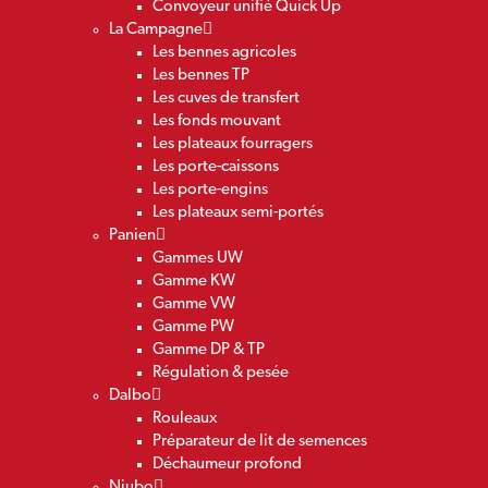
Convoyeur unifié Quick Up
La Campagne
Les bennes agricoles
Les bennes TP
Les cuves de transfert
Les fonds mouvant
Les plateaux fourragers
Les porte-caissons
Les porte-engins
Les plateaux semi-portés
Panien
Gammes UW
Gamme KW
Gamme VW
Gamme PW
Gamme DP & TP
Régulation & pesée
Dalbo
Rouleaux
Préparateur de lit de semences
Déchaumeur profond
Niubo