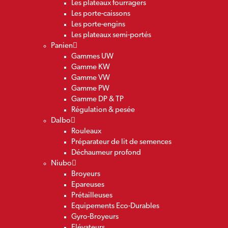
Les plateaux fourragers
Les porte-caissons
Les porte-engins
Les plateaux semi-portés
Panien
Gammes UW
Gamme KW
Gamme VW
Gamme PW
Gamme DP & TP
Régulation & pesée
Dalbo
Rouleaux
Préparateur de lit de semences
Déchaumeur profond
Niubo
Broyeurs
Epareuses
Prétailleuses
Equipements Eco-Durables
Gyro-Broyeurs
Elévateurs