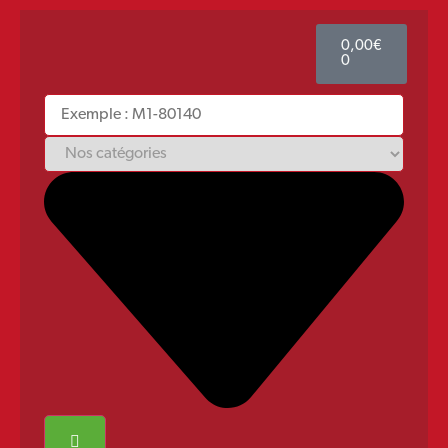
0,00
€
0