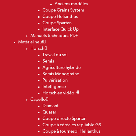
Anciens modèles
Coupe Grains System
Coupe Helianthus
Coupe Spartan
Interface Quick Up
Manuels techniques PDF
Matériel neuf
Horsch
Travail du sol
Semis
Agriculture hybride
Semis Monograine
Pulvérisation
Intelligence
Horsch en vidéo 🎥
Capello
Diamant
Quasar
Coupe directe Spartan
Coupe à céréales repliable GS
Coupe à tournesol Helianthus