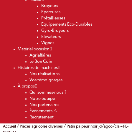
Broyeurs
Epareuses
Prétailleuses
Equipements Eco-Durables
Gyro-Broyeurs
Elévateurs
Vignes
Matériel occasion
Agriaffaires
Le Bon Coin
Histoires de machines
Nos réalisations
Vos témoignages
À propos
Qui sommes-nous ?
Notre équipe
Nos partenaires
Événements ⚠️
Recrutement
Accueil
/
Pièces agricoles diverses
/ Patin palpeur noir jd/agco/cla – PE-