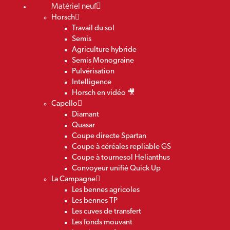
Matériel neuf
Horsch
Travail du sol
Semis
Agriculture hybride
Semis Monograine
Pulvérisation
Intelligence
Horsch en vidéo 🎥
Capello
Diamant
Quasar
Coupe directe Spartan
Coupe à céréales repliable GS
Coupe à tournesol Helianthus
Convoyeur unifié Quick Up
La Campagne
Les bennes agricoles
Les bennes TP
Les cuves de transfert
Les fonds mouvant