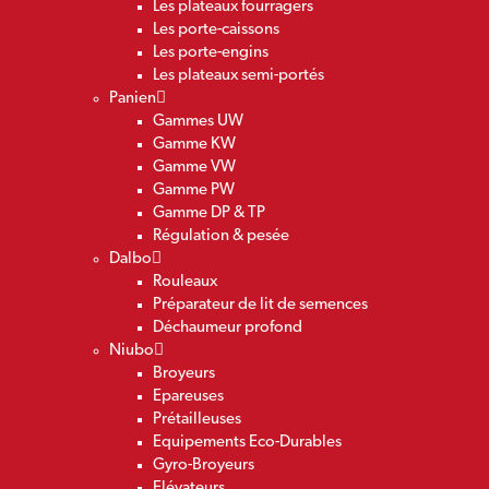
Les plateaux fourragers
Les porte-caissons
Les porte-engins
Les plateaux semi-portés
Panien
Gammes UW
Gamme KW
Gamme VW
Gamme PW
Gamme DP & TP
Régulation & pesée
Dalbo
Rouleaux
Préparateur de lit de semences
Déchaumeur profond
Niubo
Broyeurs
Epareuses
Prétailleuses
Equipements Eco-Durables
Gyro-Broyeurs
Elévateurs