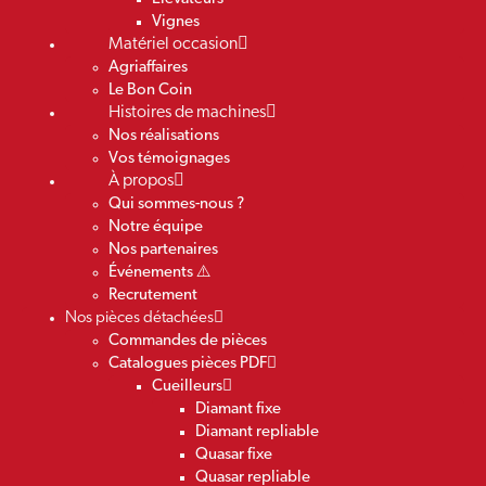
Vignes
Matériel occasion
Agriaffaires
Le Bon Coin
Histoires de machines
Nos réalisations
Vos témoignages
À propos
Qui sommes-nous ?
Notre équipe
Nos partenaires
Événements ⚠️
Recrutement
Nos pièces détachées
Commandes de pièces
Catalogues pièces PDF
Cueilleurs
Diamant fixe
Diamant repliable
Quasar fixe
Quasar repliable