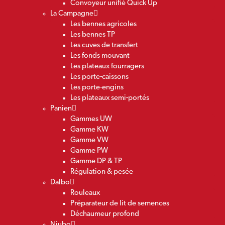
Convoyeur unifié Quick Up
La Campagne
Les bennes agricoles
Les bennes TP
Les cuves de transfert
Les fonds mouvant
Les plateaux fourragers
Les porte-caissons
Les porte-engins
Les plateaux semi-portés
Panien
Gammes UW
Gamme KW
Gamme VW
Gamme PW
Gamme DP & TP
Régulation & pesée
Dalbo
Rouleaux
Préparateur de lit de semences
Déchaumeur profond
Niubo