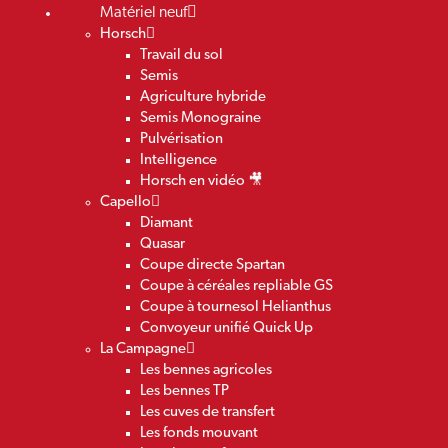
Matériel neuf
Horsch
Travail du sol
Semis
Agriculture hybride
Semis Monograine
Pulvérisation
Intelligence
Horsch en vidéo 🎥
Capello
Diamant
Quasar
Coupe directe Spartan
Coupe à céréales repliable GS
Coupe à tournesol Helianthus
Convoyeur unifié Quick Up
La Campagne
Les bennes agricoles
Les bennes TP
Les cuves de transfert
Les fonds mouvant