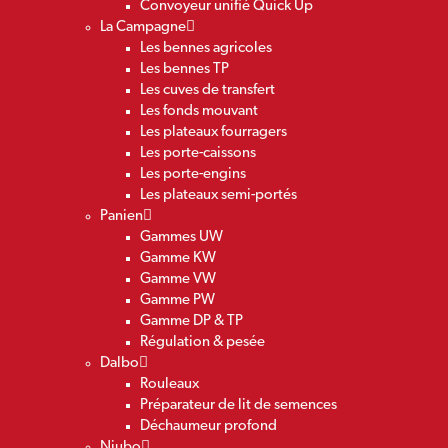
Convoyeur unifié Quick Up
La Campagne
Les bennes agricoles
Les bennes TP
Les cuves de transfert
Les fonds mouvant
Les plateaux fourragers
Les porte-caissons
Les porte-engins
Les plateaux semi-portés
Panien
Gammes UW
Gamme KW
Gamme VW
Gamme PW
Gamme DP & TP
Régulation & pesée
Dalbo
Rouleaux
Préparateur de lit de semences
Déchaumeur profond
Niubo