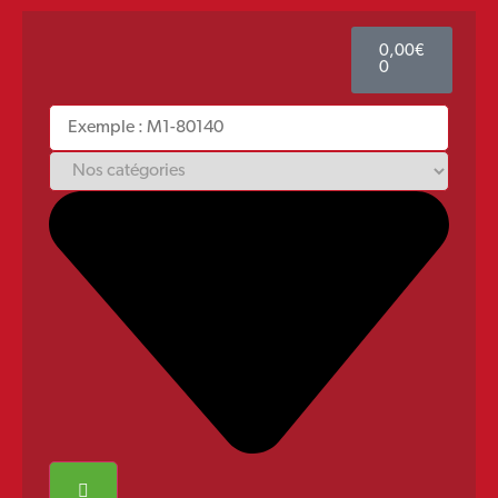
0,00
€
0