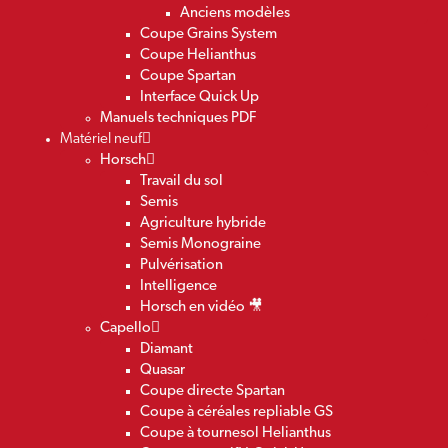
Anciens modèles
Coupe Grains System
Coupe Helianthus
Coupe Spartan
Interface Quick Up
Manuels techniques PDF
Matériel neuf
Horsch
Travail du sol
Semis
Agriculture hybride
Semis Monograine
Pulvérisation
Intelligence
Horsch en vidéo 🎥
Capello
Diamant
Quasar
Coupe directe Spartan
Coupe à céréales repliable GS
Coupe à tournesol Helianthus