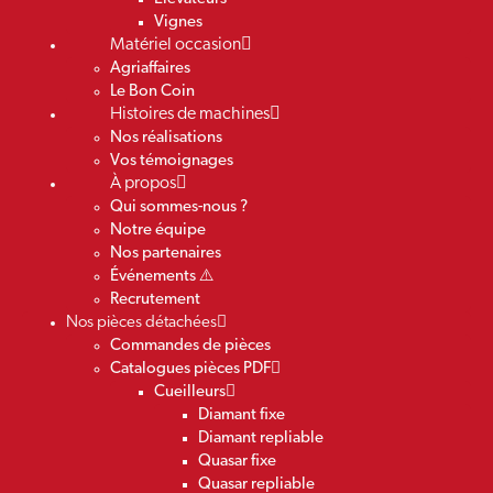
Vignes
Matériel occasion
Agriaffaires
Le Bon Coin
Histoires de machines
Nos réalisations
Vos témoignages
À propos
Qui sommes-nous ?
Notre équipe
Nos partenaires
Événements ⚠️
Recrutement
Nos pièces détachées
Commandes de pièces
Catalogues pièces PDF
Cueilleurs
Diamant fixe
Diamant repliable
Quasar fixe
Quasar repliable