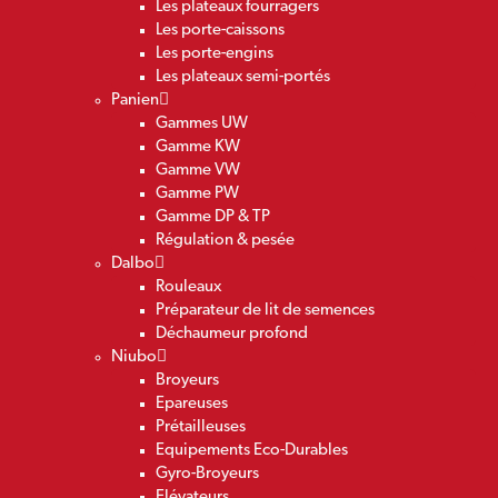
Les plateaux fourragers
Les porte-caissons
Les porte-engins
Les plateaux semi-portés
Panien
Gammes UW
Gamme KW
Gamme VW
Gamme PW
Gamme DP & TP
Régulation & pesée
Dalbo
Rouleaux
Préparateur de lit de semences
Déchaumeur profond
Niubo
Broyeurs
Epareuses
Prétailleuses
Equipements Eco-Durables
Gyro-Broyeurs
Elévateurs