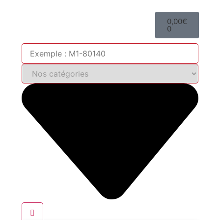
0,00
€
0