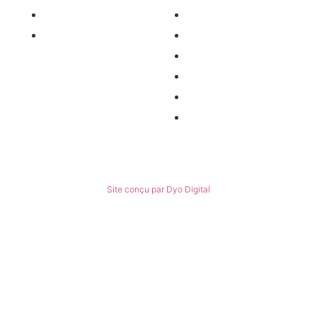
Nos pièces détachées
Nous contacter
Matériel occasion
Qui sommes-nous ?
Recrutement
Nos partenaires
Politiques de confidentialité
Conditions générales de ventes
© Tous droits réservés
Site conçu par Dyo Digital