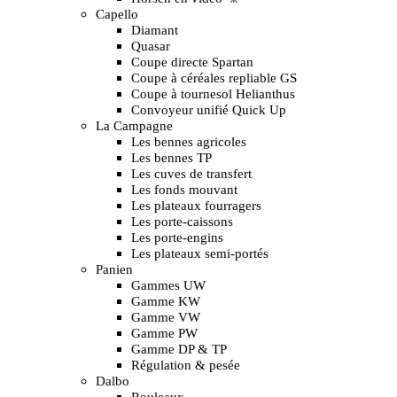
Capello
Diamant
Quasar
Coupe directe Spartan
Coupe à céréales repliable GS
Coupe à tournesol Helianthus
Convoyeur unifié Quick Up
La Campagne
Les bennes agricoles
Les bennes TP
Les cuves de transfert
Les fonds mouvant
Les plateaux fourragers
Les porte-caissons
Les porte-engins
Les plateaux semi-portés
Panien
Gammes UW
Gamme KW
Gamme VW
Gamme PW
Gamme DP & TP
Régulation & pesée
Dalbo
Rouleaux