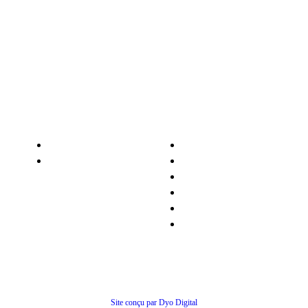
contact@agro-services.fr
Nos services
Informations
Nos pièces détachées
Nous contacter
Matériel occasion
Qui sommes-nous ?
Recrutement
Nos partenaires
Politiques de confidentialité
Conditions générales de ventes
© Tous droits réservés
Site conçu par Dyo Digital