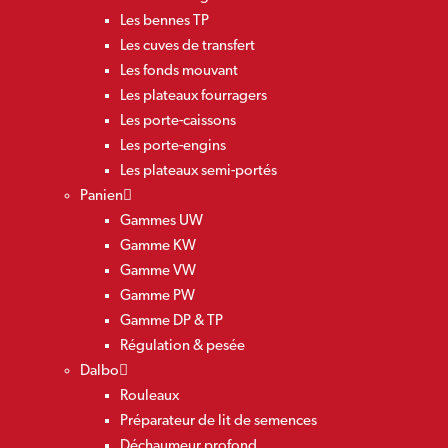
Les bennes TP
Les cuves de transfert
Les fonds mouvant
Les plateaux fourragers
Les porte-caissons
Les porte-engins
Les plateaux semi-portés
Panien
Gammes UW
Gamme KW
Gamme VW
Gamme PW
Gamme DP & TP
Régulation & pesée
Dalbo
Rouleaux
Préparateur de lit de semences
Déchaumeur profond