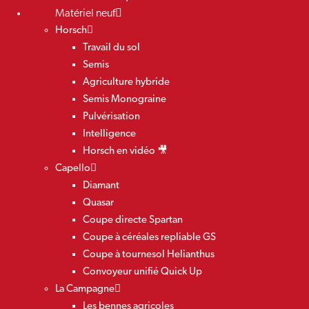
Matériel neuf
Horsch
Travail du sol
Semis
Agriculture hybride
Semis Monograine
Pulvérisation
Intelligence
Horsch en vidéo 🎥
Capello
Diamant
Quasar
Coupe directe Spartan
Coupe à céréales repliable GS
Coupe à tournesol Helianthus
Convoyeur unifié Quick Up
La Campagne
Les bennes agricoles