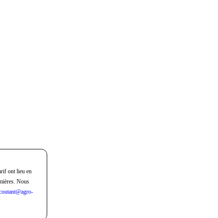
rif ont lieu en
mières. Nous
coutant@agro-