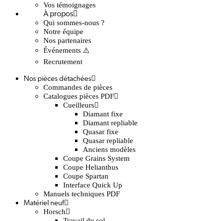
Vos témoignages
À propos
Qui sommes-nous ?
Notre équipe
Nos partenaires
Événements ⚠️
Recrutement
Nos pièces détachées
Commandes de pièces
Catalogues pièces PDF
Cueilleurs
Diamant fixe
Diamant repliable
Quasar fixe
Quasar repliable
Anciens modèles
Coupe Grains System
Coupe Helianthus
Coupe Spartan
Interface Quick Up
Manuels techniques PDF
Matériel neuf
Horsch
Travail du sol