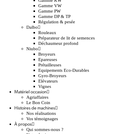
Gamme KW
Gamme VW
Gamme PW
Gamme DP & TP
Régulation & pesée
Dalbo
Rouleaux
Préparateur de lit de semences
Déchaumeur profond
Niubo
Broyeurs
Epareuses
Prétailleuses
Equipements Eco-Durables
Gyro-Broyeurs
Elévateurs
Vignes
Matériel occasion
Agriaffaires
Le Bon Coin
Histoires de machines
Nos réalisations
Vos témoignages
À propos
Qui sommes-nous ?