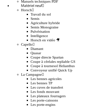
Manuels techniques PDF
Matériel neuf
Horsch
Travail du sol
Semis
Agriculture hybride
Semis Monograine
Pulvérisation
Intelligence
Horsch en vidéo 🎥
Capello
Diamant
Quasar
Coupe directe Spartan
Coupe à céréales repliable GS
Coupe à tournesol Helianthus
Convoyeur unifié Quick Up
La Campagne
Les bennes agricoles
Les bennes TP
Les cuves de transfert
Les fonds mouvant
Les plateaux fourragers
Les porte-caissons
Les porte-engins