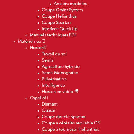
Anciens modèles
Coupe Grains System
Coupe Helianthus
Coupe Spartan
Interface Quick Up
Manuels techniques PDF
Matériel neuf
Horsch
Travail du sol
Semis
Agriculture hybride
Semis Monograine
Pulvérisation
Intelligence
Horsch en vidéo 🎥
Capello
Diamant
Quasar
Coupe directe Spartan
Coupe à céréales repliable GS
Coupe à tournesol Helianthus