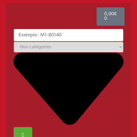
0,00
€
0