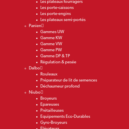
Les plateaux fourragers
Les porte-caissons
Les porte-engins
Les plateaux semi-portés
Panien
Gammes UW
Gamme KW
Gamme VW
Gamme PW
Gamme DP & TP
Régulation & pesée
Dalbo
Rouleaux
Préparateur de lit de semences
Déchaumeur profond
Niubo
Broyeurs
Epareuses
Prétailleuses
Equipements Eco-Durables
Gyro-Broyeurs
Elévateurs