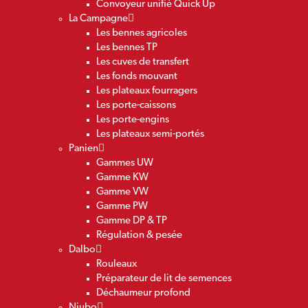
Convoyeur unifié Quick Up
La Campagne
Les bennes agricoles
Les bennes TP
Les cuves de transfert
Les fonds mouvant
Les plateaux fourragers
Les porte-caissons
Les porte-engins
Les plateaux semi-portés
Panien
Gammes UW
Gamme KW
Gamme VW
Gamme PW
Gamme DP & TP
Régulation & pesée
Dalbo
Rouleaux
Préparateur de lit de semences
Déchaumeur profond
Niubo