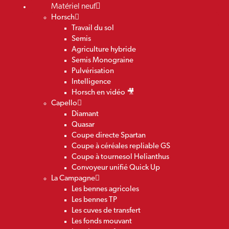
Matériel neuf
Horsch
Travail du sol
Semis
Agriculture hybride
Semis Monograine
Pulvérisation
Intelligence
Horsch en vidéo 🎥
Capello
Diamant
Quasar
Coupe directe Spartan
Coupe à céréales repliable GS
Coupe à tournesol Helianthus
Convoyeur unifié Quick Up
La Campagne
Les bennes agricoles
Les bennes TP
Les cuves de transfert
Les fonds mouvant