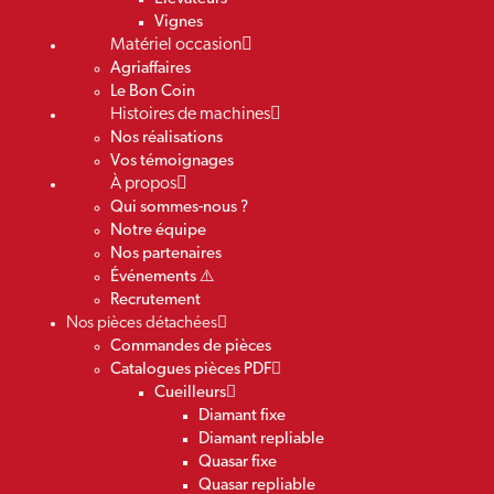
Vignes
Matériel occasion
Agriaffaires
Le Bon Coin
Histoires de machines
Nos réalisations
Vos témoignages
À propos
Qui sommes-nous ?
Notre équipe
Nos partenaires
Événements ⚠️
Recrutement
Nos pièces détachées
Commandes de pièces
Catalogues pièces PDF
Cueilleurs
Diamant fixe
Diamant repliable
Quasar fixe
Quasar repliable