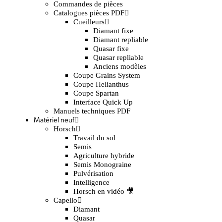
Commandes de pièces
Catalogues pièces PDF
Cueilleurs
Diamant fixe
Diamant repliable
Quasar fixe
Quasar repliable
Anciens modèles
Coupe Grains System
Coupe Helianthus
Coupe Spartan
Interface Quick Up
Manuels techniques PDF
Matériel neuf
Horsch
Travail du sol
Semis
Agriculture hybride
Semis Monograine
Pulvérisation
Intelligence
Horsch en vidéo 🎥
Capello
Diamant
Quasar