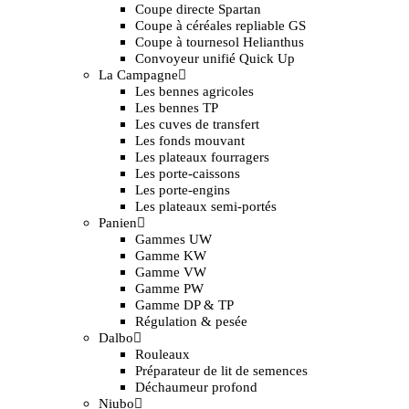
Coupe directe Spartan
Coupe à céréales repliable GS
Coupe à tournesol Helianthus
Convoyeur unifié Quick Up
La Campagne
Les bennes agricoles
Les bennes TP
Les cuves de transfert
Les fonds mouvant
Les plateaux fourragers
Les porte-caissons
Les porte-engins
Les plateaux semi-portés
Panien
Gammes UW
Gamme KW
Gamme VW
Gamme PW
Gamme DP & TP
Régulation & pesée
Dalbo
Rouleaux
Préparateur de lit de semences
Déchaumeur profond
Niubo