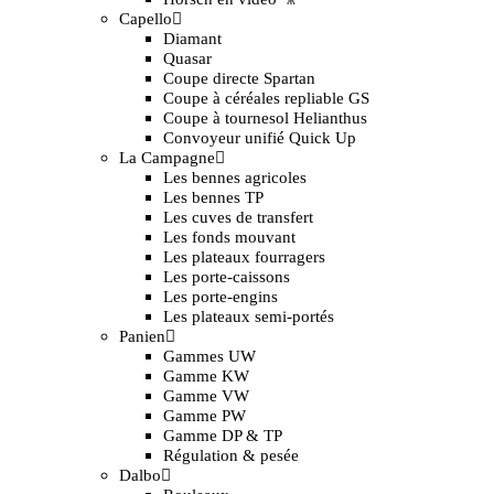
Capello
Diamant
Quasar
Coupe directe Spartan
Coupe à céréales repliable GS
Coupe à tournesol Helianthus
Convoyeur unifié Quick Up
La Campagne
Les bennes agricoles
Les bennes TP
Les cuves de transfert
Les fonds mouvant
Les plateaux fourragers
Les porte-caissons
Les porte-engins
Les plateaux semi-portés
Panien
Gammes UW
Gamme KW
Gamme VW
Gamme PW
Gamme DP & TP
Régulation & pesée
Dalbo