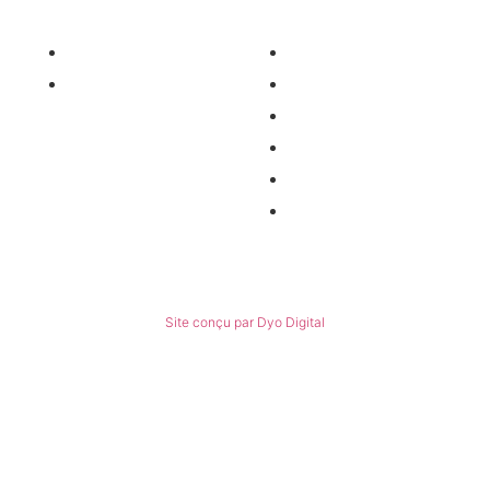
Nos services
Informations
Nos pièces détachées
Nous contacter
Matériel occasion
Qui sommes-nous ?
Recrutement
Nos partenaires
Politiques de confidentialité
Conditions générales de ventes
© Tous droits réservés
Site conçu par Dyo Digital