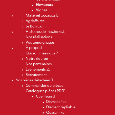
Elévateurs
Vignes
Matériel occasion
Agriaffaires
Le Bon Coin
Histoires de machines
Nos réalisations
Vos témoignages
À propos
Qui sommes-nous ?
Notre équipe
Nos partenaires
Événements ⚠️
Recrutement
Nos pièces détachées
Commandes de pièces
Catalogues pièces PDF
Cueilleurs
Diamant fixe
Diamant repliable
Quasar fixe