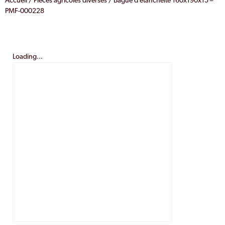
Accueil
/
Pièces agricoles diverses
/ Bague d’étanchéité 160x190x15 –
PMF-000228
Loading...