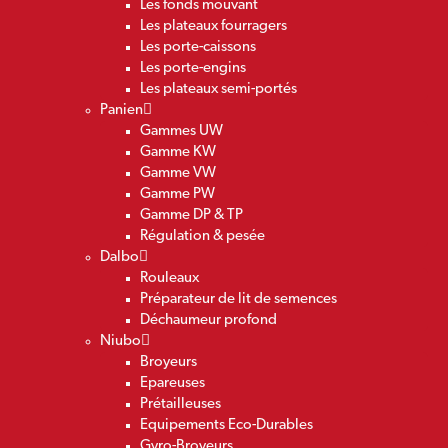
Les fonds mouvant
Les plateaux fourragers
Les porte-caissons
Les porte-engins
Les plateaux semi-portés
Panien
Gammes UW
Gamme KW
Gamme VW
Gamme PW
Gamme DP & TP
Régulation & pesée
Dalbo
Rouleaux
Préparateur de lit de semences
Déchaumeur profond
Niubo
Broyeurs
Epareuses
Prétailleuses
Equipements Eco-Durables
Gyro-Broyeurs