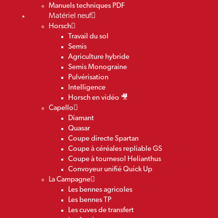
Manuels techniques PDF
Matériel neuf
Horsch
Travail du sol
Semis
Agriculture hybride
Semis Monograine
Pulvérisation
Intelligence
Horsch en vidéo 🎥
Capello
Diamant
Quasar
Coupe directe Spartan
Coupe à céréales repliable GS
Coupe à tournesol Helianthus
Convoyeur unifié Quick Up
La Campagne
Les bennes agricoles
Les bennes TP
Les cuves de transfert