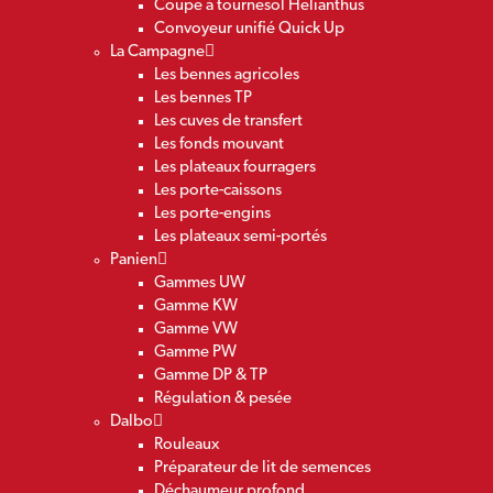
Coupe à tournesol Helianthus
Convoyeur unifié Quick Up
La Campagne
Les bennes agricoles
Les bennes TP
Les cuves de transfert
Les fonds mouvant
Les plateaux fourragers
Les porte-caissons
Les porte-engins
Les plateaux semi-portés
Panien
Gammes UW
Gamme KW
Gamme VW
Gamme PW
Gamme DP & TP
Régulation & pesée
Dalbo
Rouleaux
Préparateur de lit de semences
Déchaumeur profond