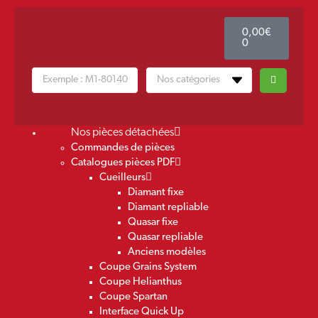
0,00
€
0
Nos pièces détachées
Commandes de pièces
Catalogues pièces PDF
Cueilleurs
Diamant fixe
Diamant repliable
Quasar fixe
Quasar repliable
Anciens modèles
Coupe Grains System
Coupe Helianthus
Coupe Spartan
Interface Quick Up