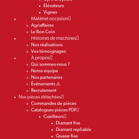
Elévateurs
Vignes
Matériel occasion
Agriaffaires
Le Bon Coin
Histoires de machines
Nos réalisations
Vos témoignages
À propos
Qui sommes-nous ?
Notre équipe
Nos partenaires
Événements ⚠️
Recrutement
Nos pièces détachées
Commandes de pièces
Catalogues pièces PDF
Cueilleurs
Diamant fixe
Diamant repliable
Quasar fixe