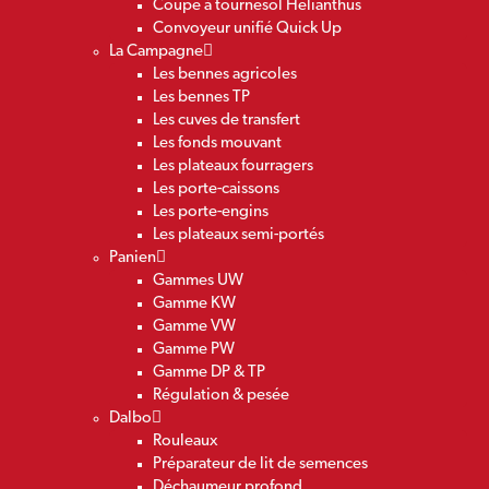
Coupe à tournesol Helianthus
Convoyeur unifié Quick Up
La Campagne
Les bennes agricoles
Les bennes TP
Les cuves de transfert
Les fonds mouvant
Les plateaux fourragers
Les porte-caissons
Les porte-engins
Les plateaux semi-portés
Panien
Gammes UW
Gamme KW
Gamme VW
Gamme PW
Gamme DP & TP
Régulation & pesée
Dalbo
Rouleaux
Préparateur de lit de semences
Déchaumeur profond