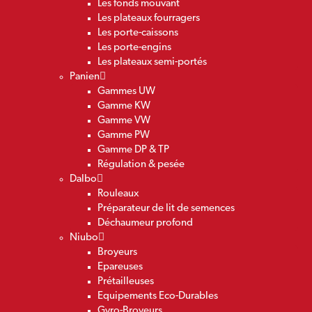
Les fonds mouvant
Les plateaux fourragers
Les porte-caissons
Les porte-engins
Les plateaux semi-portés
Panien
Gammes UW
Gamme KW
Gamme VW
Gamme PW
Gamme DP & TP
Régulation & pesée
Dalbo
Rouleaux
Préparateur de lit de semences
Déchaumeur profond
Niubo
Broyeurs
Epareuses
Prétailleuses
Equipements Eco-Durables
Gyro-Broyeurs