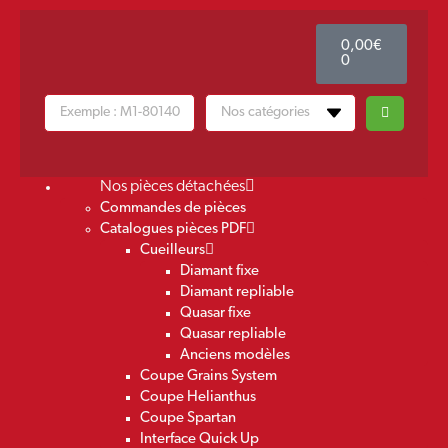
0,00
€
0
Nos pièces détachées
Commandes de pièces
Catalogues pièces PDF
Cueilleurs
Diamant fixe
Diamant repliable
Quasar fixe
Quasar repliable
Anciens modèles
Coupe Grains System
Coupe Helianthus
Coupe Spartan
Interface Quick Up