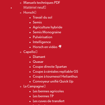
Manuels techniques PDF
Matériel neuf
Horsch
Travail du sol
Semis
Agriculture hybride
Semis Monograine
Pulvérisation
Intelligence
Horsch en vidéo 🎥
Capello
Diamant
Quasar
Coupe directe Spartan
Coupe à céréales repliable GS
Coupe à tournesol Helianthus
Convoyeur unifié Quick Up
La Campagne
Les bennes agricoles
Les bennes TP
Les cuves de transfert