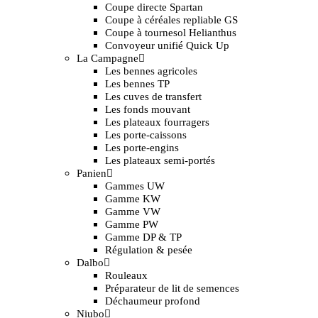
Coupe directe Spartan
Coupe à céréales repliable GS
Coupe à tournesol Helianthus
Convoyeur unifié Quick Up
La Campagne
Les bennes agricoles
Les bennes TP
Les cuves de transfert
Les fonds mouvant
Les plateaux fourragers
Les porte-caissons
Les porte-engins
Les plateaux semi-portés
Panien
Gammes UW
Gamme KW
Gamme VW
Gamme PW
Gamme DP & TP
Régulation & pesée
Dalbo
Rouleaux
Préparateur de lit de semences
Déchaumeur profond
Niubo