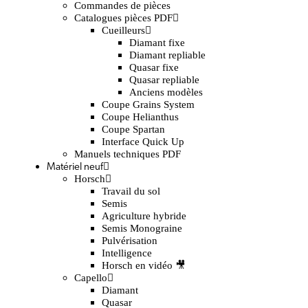
Commandes de pièces
Catalogues pièces PDF
Cueilleurs
Diamant fixe
Diamant repliable
Quasar fixe
Quasar repliable
Anciens modèles
Coupe Grains System
Coupe Helianthus
Coupe Spartan
Interface Quick Up
Manuels techniques PDF
Matériel neuf
Horsch
Travail du sol
Semis
Agriculture hybride
Semis Monograine
Pulvérisation
Intelligence
Horsch en vidéo 🎥
Capello
Diamant
Quasar