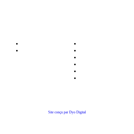
Nos services
Informations
Nos pièces détachées
Nous contacter
Matériel occasion
Qui sommes-nous ?
Recrutement
Nos partenaires
Politiques de confidentialité
Conditions générales de ventes
© Tous droits réservés
Site conçu par Dyo Digital