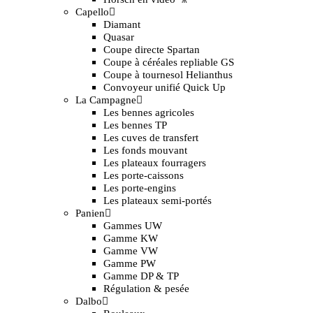
Capello
Diamant
Quasar
Coupe directe Spartan
Coupe à céréales repliable GS
Coupe à tournesol Helianthus
Convoyeur unifié Quick Up
La Campagne
Les bennes agricoles
Les bennes TP
Les cuves de transfert
Les fonds mouvant
Les plateaux fourragers
Les porte-caissons
Les porte-engins
Les plateaux semi-portés
Panien
Gammes UW
Gamme KW
Gamme VW
Gamme PW
Gamme DP & TP
Régulation & pesée
Dalbo