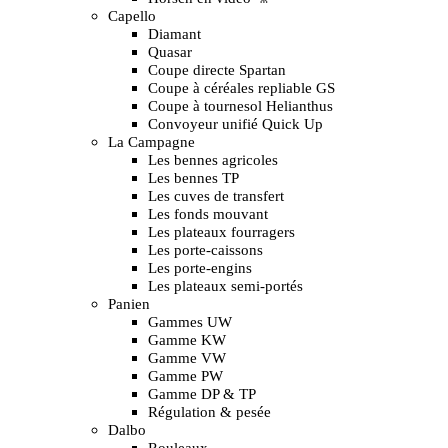
Capello
Diamant
Quasar
Coupe directe Spartan
Coupe à céréales repliable GS
Coupe à tournesol Helianthus
Convoyeur unifié Quick Up
La Campagne
Les bennes agricoles
Les bennes TP
Les cuves de transfert
Les fonds mouvant
Les plateaux fourragers
Les porte-caissons
Les porte-engins
Les plateaux semi-portés
Panien
Gammes UW
Gamme KW
Gamme VW
Gamme PW
Gamme DP & TP
Régulation & pesée
Dalbo
Rouleaux