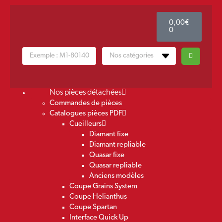
0,00
€
0
Nos pièces détachées
Commandes de pièces
Catalogues pièces PDF
Cueilleurs
Diamant fixe
Diamant repliable
Quasar fixe
Quasar repliable
Anciens modèles
Coupe Grains System
Coupe Helianthus
Coupe Spartan
Interface Quick Up