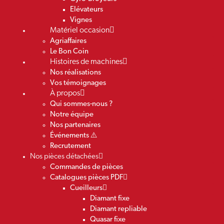
Elévateurs
Vignes
Matériel occasion
Agriaffaires
Le Bon Coin
Histoires de machines
Nos réalisations
Vos témoignages
À propos
Qui sommes-nous ?
Notre équipe
Nos partenaires
Événements ⚠️
Recrutement
Nos pièces détachées
Commandes de pièces
Catalogues pièces PDF
Cueilleurs
Diamant fixe
Diamant repliable
Quasar fixe