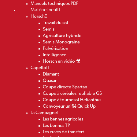
Manuels techniques PDF
Matériel neuf
Horsch
Travail du sol
Semis
Agriculture hybride
Semis Monograine
Pulvérisation
Intelligence
Horsch en vidéo 🎥
Capello
Diamant
Quasar
Coupe directe Spartan
Coupe à céréales repliable GS
Coupe à tournesol Helianthus
Convoyeur unifié Quick Up
La Campagne
Les bennes agricoles
Les bennes TP
Les cuves de transfert