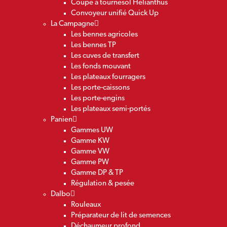
Coupe à tournesol Helianthus
Convoyeur unifié Quick Up
La Campagne
Les bennes agricoles
Les bennes TP
Les cuves de transfert
Les fonds mouvant
Les plateaux fourragers
Les porte-caissons
Les porte-engins
Les plateaux semi-portés
Panien
Gammes UW
Gamme KW
Gamme VW
Gamme PW
Gamme DP & TP
Régulation & pesée
Dalbo
Rouleaux
Préparateur de lit de semences
Déchaumeur profond