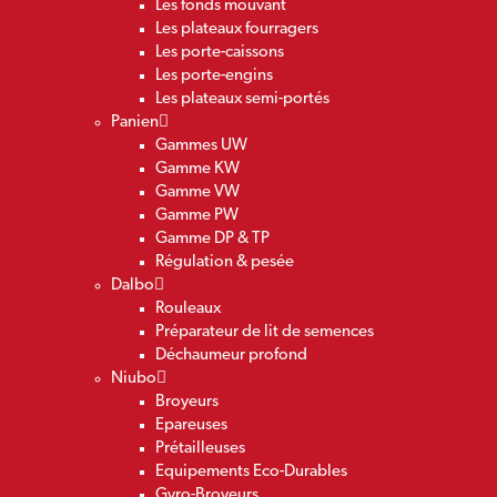
Les fonds mouvant
Les plateaux fourragers
Les porte-caissons
Les porte-engins
Les plateaux semi-portés
Panien
Gammes UW
Gamme KW
Gamme VW
Gamme PW
Gamme DP & TP
Régulation & pesée
Dalbo
Rouleaux
Préparateur de lit de semences
Déchaumeur profond
Niubo
Broyeurs
Epareuses
Prétailleuses
Equipements Eco-Durables
Gyro-Broyeurs