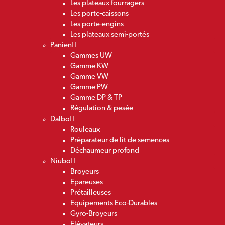
Les plateaux fourragers
Les porte-caissons
Les porte-engins
Les plateaux semi-portés
Panien
Gammes UW
Gamme KW
Gamme VW
Gamme PW
Gamme DP & TP
Régulation & pesée
Dalbo
Rouleaux
Préparateur de lit de semences
Déchaumeur profond
Niubo
Broyeurs
Epareuses
Prétailleuses
Equipements Eco-Durables
Gyro-Broyeurs
Elévateurs