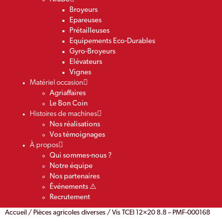
Broyeurs
Epareuses
Prétailleuses
Equipements Eco-Durables
Gyro-Broyeurs
Elévateurs
Vignes
Matériel occasion
Agriaffaires
Le Bon Coin
Histoires de machines
Nos réalisations
Vos témoignages
À propos
Qui sommes-nous ?
Notre équipe
Nos partenaires
Événements ⚠️
Recrutement
Accueil
/
Pièces agricoles diverses
/ Vis TCEI 12×20 8.8 – PMF-000168