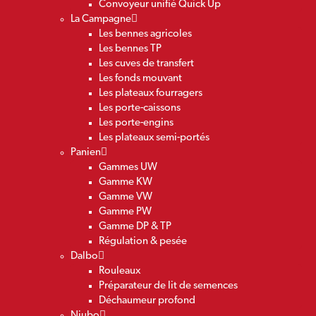
Convoyeur unifié Quick Up
La Campagne
Les bennes agricoles
Les bennes TP
Les cuves de transfert
Les fonds mouvant
Les plateaux fourragers
Les porte-caissons
Les porte-engins
Les plateaux semi-portés
Panien
Gammes UW
Gamme KW
Gamme VW
Gamme PW
Gamme DP & TP
Régulation & pesée
Dalbo
Rouleaux
Préparateur de lit de semences
Déchaumeur profond
Niubo