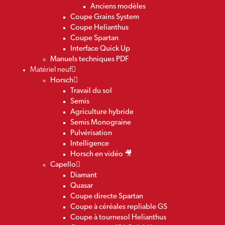
Anciens modèles
Coupe Grains System
Coupe Helianthus
Coupe Spartan
Interface Quick Up
Manuels techniques PDF
Matériel neuf
Horsch
Travail du sol
Semis
Agriculture hybride
Semis Monograine
Pulvérisation
Intelligence
Horsch en vidéo 🎥
Capello
Diamant
Quasar
Coupe directe Spartan
Coupe à céréales repliable GS
Coupe à tournesol Helianthus