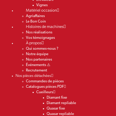
Vignes
Matériel occasion
Agriaffaires
Le Bon Coin
Histoires de machines
Nos réalisations
Vos témoignages
À propos
Qui sommes-nous ?
Notre équipe
Nos partenaires
Événements ⚠️
Recrutement
Nos pièces détachées
Commandes de pièces
Catalogues pièces PDF
Cueilleurs
Diamant fixe
Diamant repliable
Quasar fixe
Quasar repliable