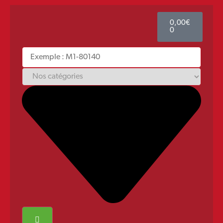
0,00
€
0