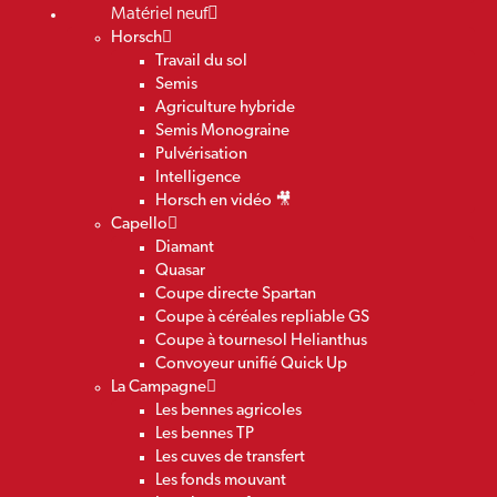
Matériel neuf
Horsch
Travail du sol
Semis
Agriculture hybride
Semis Monograine
Pulvérisation
Intelligence
Horsch en vidéo 🎥
Capello
Diamant
Quasar
Coupe directe Spartan
Coupe à céréales repliable GS
Coupe à tournesol Helianthus
Convoyeur unifié Quick Up
La Campagne
Les bennes agricoles
Les bennes TP
Les cuves de transfert
Les fonds mouvant