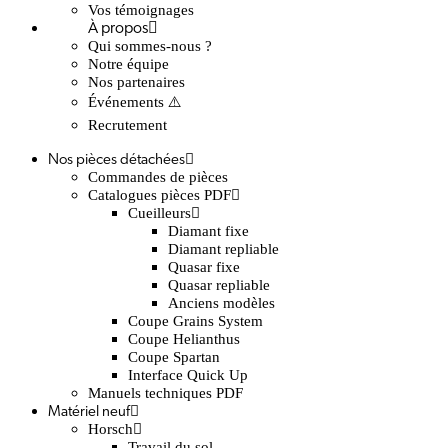
Vos témoignages
À propos
Qui sommes-nous ?
Notre équipe
Nos partenaires
Événements ⚠️
Recrutement
Nos pièces détachées
Commandes de pièces
Catalogues pièces PDF
Cueilleurs
Diamant fixe
Diamant repliable
Quasar fixe
Quasar repliable
Anciens modèles
Coupe Grains System
Coupe Helianthus
Coupe Spartan
Interface Quick Up
Manuels techniques PDF
Matériel neuf
Horsch
Travail du sol