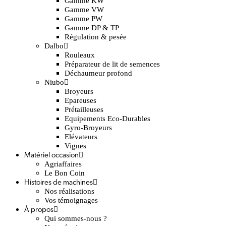
Gamme KW
Gamme VW
Gamme PW
Gamme DP & TP
Régulation & pesée
Dalbo
Rouleaux
Préparateur de lit de semences
Déchaumeur profond
Niubo
Broyeurs
Epareuses
Prétailleuses
Equipements Eco-Durables
Gyro-Broyeurs
Elévateurs
Vignes
Matériel occasion
Agriaffaires
Le Bon Coin
Histoires de machines
Nos réalisations
Vos témoignages
À propos
Qui sommes-nous ?