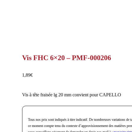
Vis FHC 6×20 – PMF-000206
1,89
€
Vis à tête fraisée lg 20 mm convient pour CAPELLO
Tous nos prix sont indiqués à titre indicatif. De nombreuses variations de ta
ce moment compte tenu du contexte d’approvisionnement des matières pre
vous conseillons vivement de demander un devis pas mail à :
magasinsaint