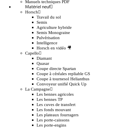
Manuels techniques PDF
Matériel neuf
Horsch
Travail du sol
Semis
Agriculture hybride
Semis Monograine
Pulvérisation
Intelligence
Horsch en vidéo 🎥
Capello
Diamant
Quasar
Coupe directe Spartan
Coupe à céréales repliable GS
Coupe à tournesol Helianthus
Convoyeur unifié Quick Up
La Campagne
Les bennes agricoles
Les bennes TP
Les cuves de transfert
Les fonds mouvant
Les plateaux fourragers
Les porte-caissons
Les porte-engins