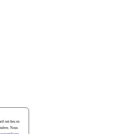
rif ont lieu en
mières. Nous
coutant@agro-