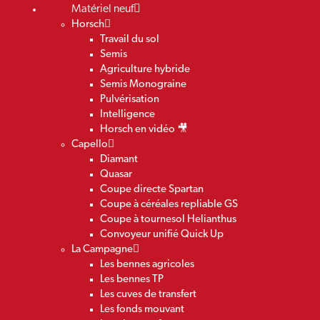
Matériel neuf
Horsch
Travail du sol
Semis
Agriculture hybride
Semis Monograine
Pulvérisation
Intelligence
Horsch en vidéo 🎥
Capello
Diamant
Quasar
Coupe directe Spartan
Coupe à céréales repliable GS
Coupe à tournesol Helianthus
Convoyeur unifié Quick Up
La Campagne
Les bennes agricoles
Les bennes TP
Les cuves de transfert
Les fonds mouvant