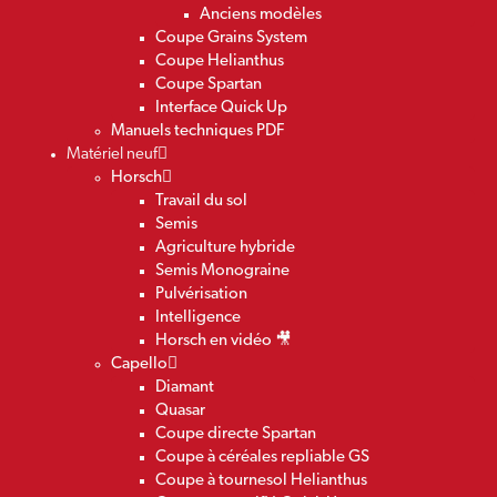
Anciens modèles
Coupe Grains System
Coupe Helianthus
Coupe Spartan
Interface Quick Up
Manuels techniques PDF
Matériel neuf
Horsch
Travail du sol
Semis
Agriculture hybride
Semis Monograine
Pulvérisation
Intelligence
Horsch en vidéo 🎥
Capello
Diamant
Quasar
Coupe directe Spartan
Coupe à céréales repliable GS
Coupe à tournesol Helianthus