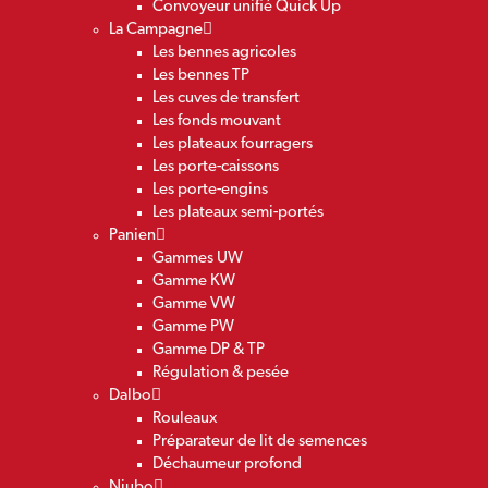
Convoyeur unifié Quick Up
La Campagne
Les bennes agricoles
Les bennes TP
Les cuves de transfert
Les fonds mouvant
Les plateaux fourragers
Les porte-caissons
Les porte-engins
Les plateaux semi-portés
Panien
Gammes UW
Gamme KW
Gamme VW
Gamme PW
Gamme DP & TP
Régulation & pesée
Dalbo
Rouleaux
Préparateur de lit de semences
Déchaumeur profond
Niubo