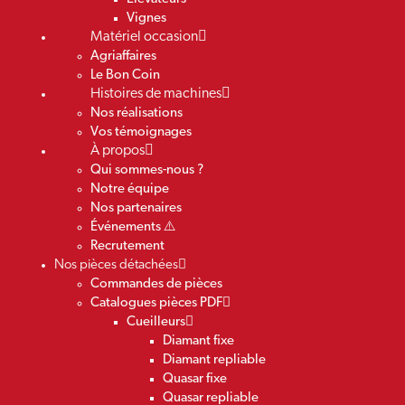
Vignes
Matériel occasion
Agriaffaires
Le Bon Coin
Histoires de machines
Nos réalisations
Vos témoignages
À propos
Qui sommes-nous ?
Notre équipe
Nos partenaires
Événements ⚠️
Recrutement
Nos pièces détachées
Commandes de pièces
Catalogues pièces PDF
Cueilleurs
Diamant fixe
Diamant repliable
Quasar fixe
Quasar repliable