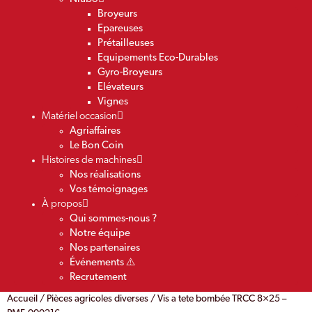
Broyeurs
Epareuses
Prétailleuses
Equipements Eco-Durables
Gyro-Broyeurs
Elévateurs
Vignes
Matériel occasion
Agriaffaires
Le Bon Coin
Histoires de machines
Nos réalisations
Vos témoignages
À propos
Qui sommes-nous ?
Notre équipe
Nos partenaires
Événements ⚠️
Recrutement
Accueil
/
Pièces agricoles diverses
/ Vis a tete bombée TRCC 8×25 –