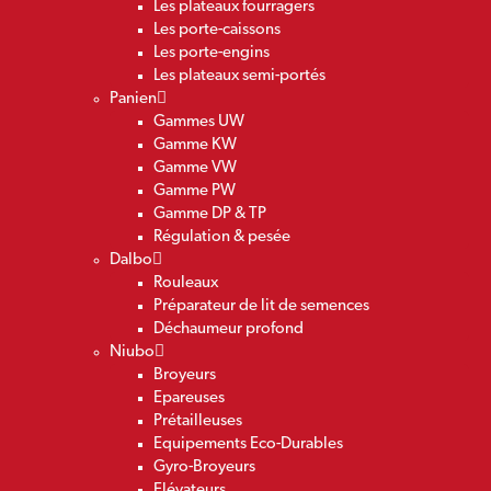
Les plateaux fourragers
Les porte-caissons
Les porte-engins
Les plateaux semi-portés
Panien
Gammes UW
Gamme KW
Gamme VW
Gamme PW
Gamme DP & TP
Régulation & pesée
Dalbo
Rouleaux
Préparateur de lit de semences
Déchaumeur profond
Niubo
Broyeurs
Epareuses
Prétailleuses
Equipements Eco-Durables
Gyro-Broyeurs
Elévateurs