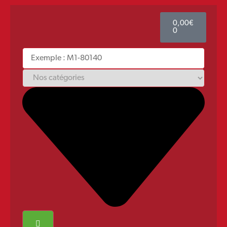
0,00
€
0