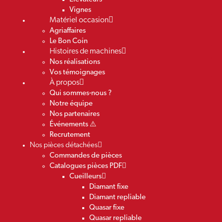
Vignes
Matériel occasion
Agriaffaires
Le Bon Coin
Histoires de machines
Nos réalisations
Vos témoignages
À propos
Qui sommes-nous ?
Notre équipe
Nos partenaires
Événements ⚠️
Recrutement
Nos pièces détachées
Commandes de pièces
Catalogues pièces PDF
Cueilleurs
Diamant fixe
Diamant repliable
Quasar fixe
Quasar repliable