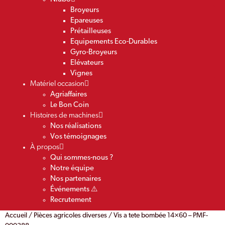
Broyeurs
Epareuses
Prétailleuses
Equipements Eco-Durables
Gyro-Broyeurs
Elévateurs
Vignes
Matériel occasion
Agriaffaires
Le Bon Coin
Histoires de machines
Nos réalisations
Vos témoignages
À propos
Qui sommes-nous ?
Notre équipe
Nos partenaires
Événements ⚠️
Recrutement
Accueil
/
Pièces agricoles diverses
/ Vis a tete bombée 14×60 – PMF-