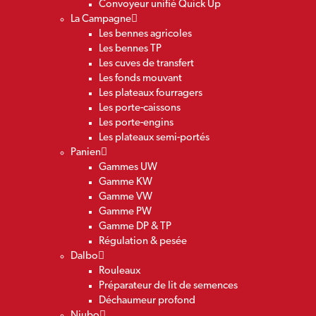
Convoyeur unifié Quick Up
La Campagne
Les bennes agricoles
Les bennes TP
Les cuves de transfert
Les fonds mouvant
Les plateaux fourragers
Les porte-caissons
Les porte-engins
Les plateaux semi-portés
Panien
Gammes UW
Gamme KW
Gamme VW
Gamme PW
Gamme DP & TP
Régulation & pesée
Dalbo
Rouleaux
Préparateur de lit de semences
Déchaumeur profond
Niubo