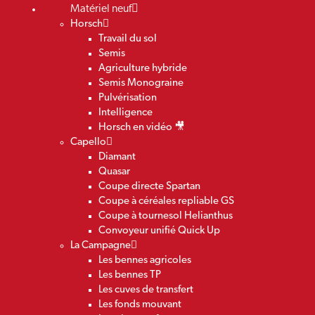
Matériel neuf
Horsch
Travail du sol
Semis
Agriculture hybride
Semis Monograine
Pulvérisation
Intelligence
Horsch en vidéo 🎥
Capello
Diamant
Quasar
Coupe directe Spartan
Coupe à céréales repliable GS
Coupe à tournesol Helianthus
Convoyeur unifié Quick Up
La Campagne
Les bennes agricoles
Les bennes TP
Les cuves de transfert
Les fonds mouvant