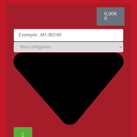
0,00
€
0