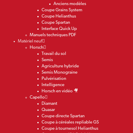
Anciens modèles
Coupe Grains System
Coupe Helianthus
Coupe Spartan
Interface Quick Up
Manuels techniques PDF
Matériel neuf
Horsch
Travail du sol
Semis
Agriculture hybride
Semis Monograine
Pulvérisation
Intelligence
Horsch en vidéo 🎥
Capello
Diamant
Quasar
Coupe directe Spartan
Coupe à céréales repliable GS
Coupe à tournesol Helianthus