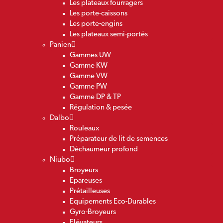
Les plateaux fourragers
Les porte-caissons
Les porte-engins
Les plateaux semi-portés
Panien
Gammes UW
Gamme KW
Gamme VW
Gamme PW
Gamme DP & TP
Régulation & pesée
Dalbo
Rouleaux
Préparateur de lit de semences
Déchaumeur profond
Niubo
Broyeurs
Epareuses
Prétailleuses
Equipements Eco-Durables
Gyro-Broyeurs
Elévateurs