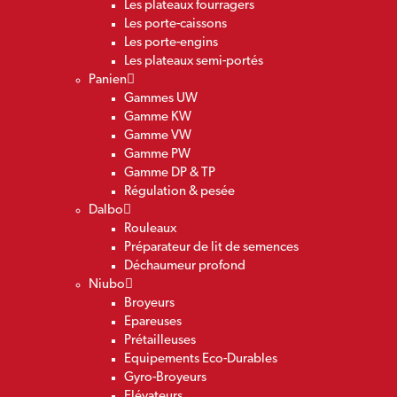
Les plateaux fourragers
Les porte-caissons
Les porte-engins
Les plateaux semi-portés
Panien
Gammes UW
Gamme KW
Gamme VW
Gamme PW
Gamme DP & TP
Régulation & pesée
Dalbo
Rouleaux
Préparateur de lit de semences
Déchaumeur profond
Niubo
Broyeurs
Epareuses
Prétailleuses
Equipements Eco-Durables
Gyro-Broyeurs
Elévateurs