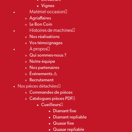
Vignes
Matériel occasion
Agriaffaires
Le Bon Coin
Histoires de machines
Nos réalisations
Vos témoignages
À propos
Qui sommes-nous ?
Notre équipe
Nos partenaires
Événements ⚠️
Recrutement
Nos pièces détachées
Commandes de pièces
Catalogues pièces PDF
Cueilleurs
Diamant fixe
Diamant repliable
Quasar fixe
Quasar repliable