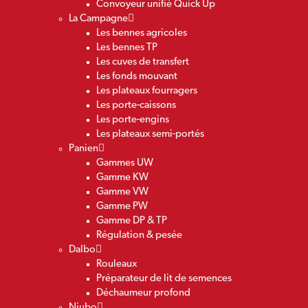
Convoyeur unifié Quick Up
La Campagne
Les bennes agricoles
Les bennes TP
Les cuves de transfert
Les fonds mouvant
Les plateaux fourragers
Les porte-caissons
Les porte-engins
Les plateaux semi-portés
Panien
Gammes UW
Gamme KW
Gamme VW
Gamme PW
Gamme DP & TP
Régulation & pesée
Dalbo
Rouleaux
Préparateur de lit de semences
Déchaumeur profond
Niubo