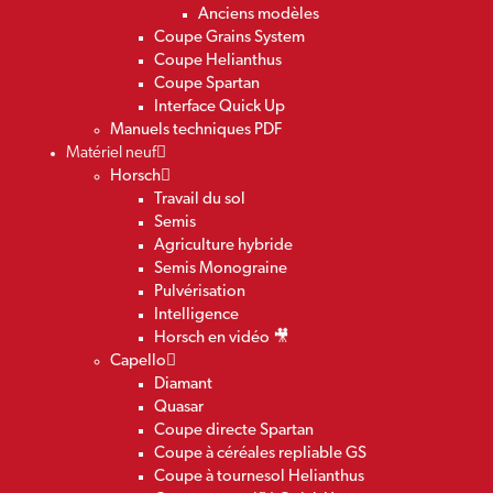
Anciens modèles
Coupe Grains System
Coupe Helianthus
Coupe Spartan
Interface Quick Up
Manuels techniques PDF
Matériel neuf
Horsch
Travail du sol
Semis
Agriculture hybride
Semis Monograine
Pulvérisation
Intelligence
Horsch en vidéo 🎥
Capello
Diamant
Quasar
Coupe directe Spartan
Coupe à céréales repliable GS
Coupe à tournesol Helianthus