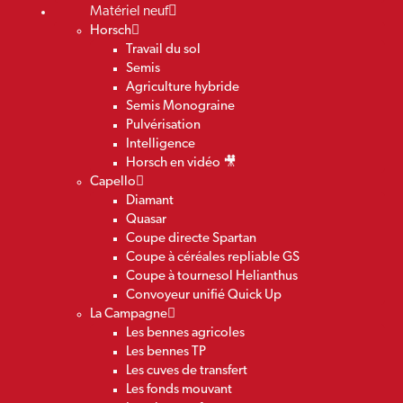
Matériel neuf
Horsch
Travail du sol
Semis
Agriculture hybride
Semis Monograine
Pulvérisation
Intelligence
Horsch en vidéo 🎥
Capello
Diamant
Quasar
Coupe directe Spartan
Coupe à céréales repliable GS
Coupe à tournesol Helianthus
Convoyeur unifié Quick Up
La Campagne
Les bennes agricoles
Les bennes TP
Les cuves de transfert
Les fonds mouvant