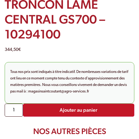
TRONCON LAME
CENTRAL GS700 –
10294100
344,50
€
Tous nos prix sont indiqués à titre indicatif. De nombreuses variations de tarif
ont lieu en ce moment compte tenu du contexte d’approvisionnement des
matières premières. Nous vous conseillons vivement de demander un devis
pas mail à :
magasinsaintcoutant@agro-
services.fr
Ajouter au panier
NOS AUTRES PIÈCES