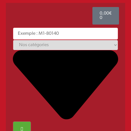
0,00
€
0