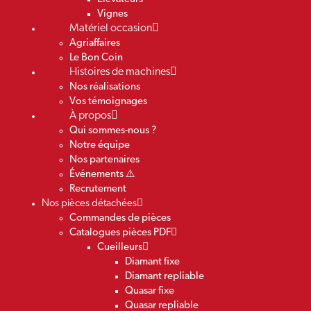
Vignes
Matériel occasion
Agriaffaires
Le Bon Coin
Histoires de machines
Nos réalisations
Vos témoignages
À propos
Qui sommes-nous ?
Notre équipe
Nos partenaires
Événements ⚠️
Recrutement
Nos pièces détachées
Commandes de pièces
Catalogues pièces PDF
Cueilleurs
Diamant fixe
Diamant repliable
Quasar fixe
Quasar repliable