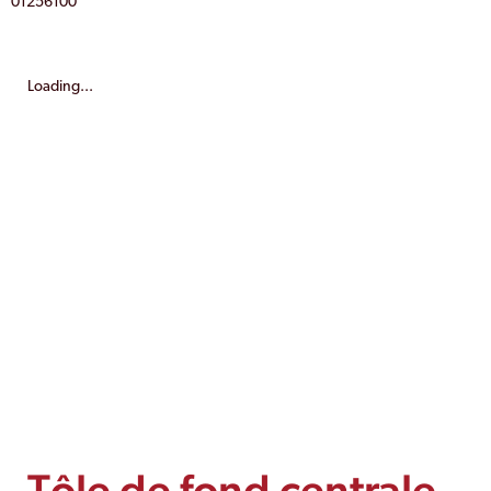
01256100
Loading...
Tôle de fond centrale