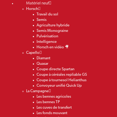
Matériel neuf
Horsch
Travail du sol
Semis
Agriculture hybride
Semis Monograine
Pulvérisation
Intelligence
Horsch en vidéo 🎥
Capello
Diamant
Quasar
Coupe directe Spartan
Coupe à céréales repliable GS
Coupe à tournesol Helianthus
Convoyeur unifié Quick Up
La Campagne
Les bennes agricoles
Les bennes TP
Les cuves de transfert
Les fonds mouvant