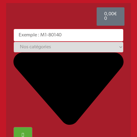
0,00
€
0