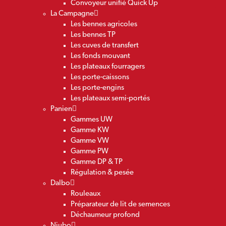
Convoyeur unifié Quick Up
La Campagne
Les bennes agricoles
Les bennes TP
Les cuves de transfert
Les fonds mouvant
Les plateaux fourragers
Les porte-caissons
Les porte-engins
Les plateaux semi-portés
Panien
Gammes UW
Gamme KW
Gamme VW
Gamme PW
Gamme DP & TP
Régulation & pesée
Dalbo
Rouleaux
Préparateur de lit de semences
Déchaumeur profond
Niubo