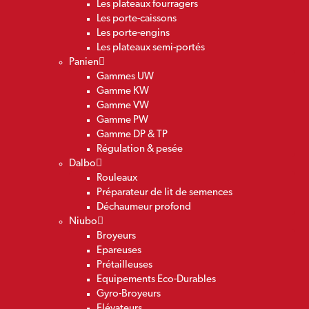
Les plateaux fourragers
Les porte-caissons
Les porte-engins
Les plateaux semi-portés
Panien
Gammes UW
Gamme KW
Gamme VW
Gamme PW
Gamme DP & TP
Régulation & pesée
Dalbo
Rouleaux
Préparateur de lit de semences
Déchaumeur profond
Niubo
Broyeurs
Epareuses
Prétailleuses
Equipements Eco-Durables
Gyro-Broyeurs
Elévateurs