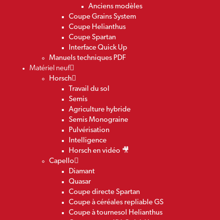
Anciens modèles
Coupe Grains System
Coupe Helianthus
Coupe Spartan
Interface Quick Up
Manuels techniques PDF
Matériel neuf
Horsch
Travail du sol
Semis
Agriculture hybride
Semis Monograine
Pulvérisation
Intelligence
Horsch en vidéo 🎥
Capello
Diamant
Quasar
Coupe directe Spartan
Coupe à céréales repliable GS
Coupe à tournesol Helianthus