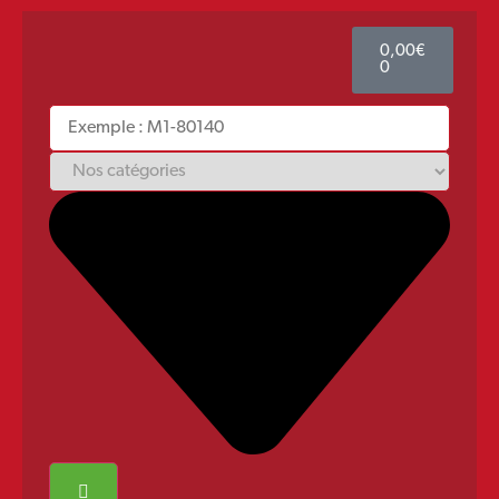
0,00
€
0