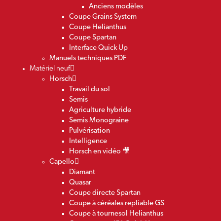
Anciens modèles
Coupe Grains System
Coupe Helianthus
Coupe Spartan
Interface Quick Up
Manuels techniques PDF
Matériel neuf
Horsch
Travail du sol
Semis
Agriculture hybride
Semis Monograine
Pulvérisation
Intelligence
Horsch en vidéo 🎥
Capello
Diamant
Quasar
Coupe directe Spartan
Coupe à céréales repliable GS
Coupe à tournesol Helianthus