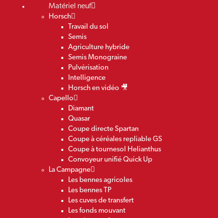
Matériel neuf
Horsch
Travail du sol
Semis
Agriculture hybride
Semis Monograine
Pulvérisation
Intelligence
Horsch en vidéo 🎥
Capello
Diamant
Quasar
Coupe directe Spartan
Coupe à céréales repliable GS
Coupe à tournesol Helianthus
Convoyeur unifié Quick Up
La Campagne
Les bennes agricoles
Les bennes TP
Les cuves de transfert
Les fonds mouvant