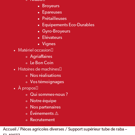
Broyeurs
Epareuses
Prétailleuses
Equipements Eco-Durables
Gyro-Broyeurs
Elévateurs
Vignes
Matériel occasion
Agriaffaires
Le Bon Coin
Histoires de machines
Nos réalisations
Vos témoignages
À propos
Qui sommes-nous ?
Notre équipe
Nos partenaires
Événements ⚠️
Recrutement
Accueil
/
Pièces agricoles diverses
/ Support supérieur tube de raba –