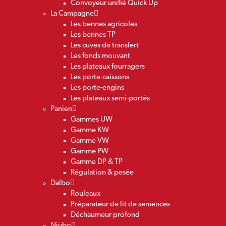
Convoyeur unifié Quick Up
La Campagne
Les bennes agricoles
Les bennes TP
Les cuves de transfert
Les fonds mouvant
Les plateaux fourragers
Les porte-caissons
Les porte-engins
Les plateaux semi-portés
Panien
Gammes UW
Gamme KW
Gamme VW
Gamme PW
Gamme DP & TP
Régulation & pesée
Dalbo
Rouleaux
Préparateur de lit de semences
Déchaumeur profond
Niubo