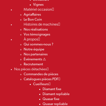
Vignes
Matériel occasion
Agriaffaires
Le Bon Coin
Histoires de machines
Nos réalisations
Vos témoignages
À propos
Qui sommes-nous ?
Notre équipe
Nos partenaires
Événements ⚠️
Recrutement
Nos pièces détachées
Commandes de pièces
Catalogues pièces PDF
Cueilleurs
Diamant fixe
Diamant repliable
Quasar fixe
Quasar repliable