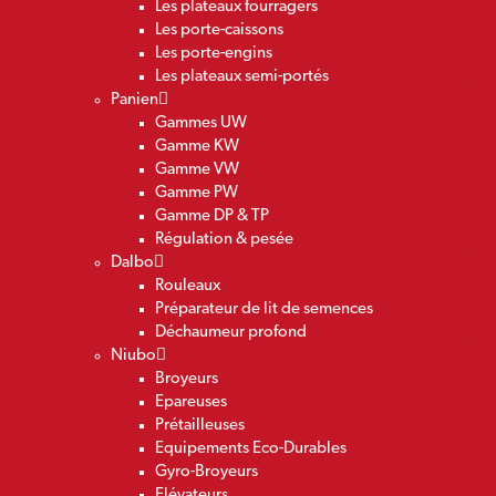
Les plateaux fourragers
Les porte-caissons
Les porte-engins
Les plateaux semi-portés
Panien
Gammes UW
Gamme KW
Gamme VW
Gamme PW
Gamme DP & TP
Régulation & pesée
Dalbo
Rouleaux
Préparateur de lit de semences
Déchaumeur profond
Niubo
Broyeurs
Epareuses
Prétailleuses
Equipements Eco-Durables
Gyro-Broyeurs
Elévateurs