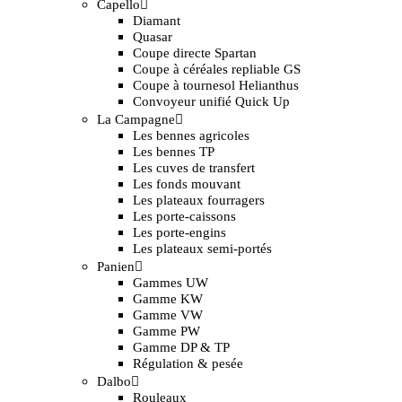
Capello
Diamant
Quasar
Coupe directe Spartan
Coupe à céréales repliable GS
Coupe à tournesol Helianthus
Convoyeur unifié Quick Up
La Campagne
Les bennes agricoles
Les bennes TP
Les cuves de transfert
Les fonds mouvant
Les plateaux fourragers
Les porte-caissons
Les porte-engins
Les plateaux semi-portés
Panien
Gammes UW
Gamme KW
Gamme VW
Gamme PW
Gamme DP & TP
Régulation & pesée
Dalbo
Rouleaux