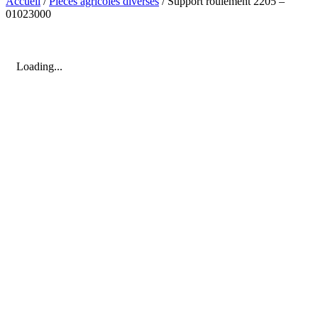
Accueil
/
Pièces agricoles diverses
/ Support roulement 2205 –
01023000
Loading...