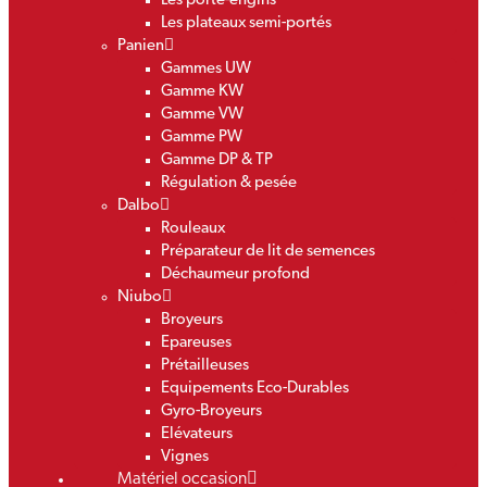
Les porte-engins
Les plateaux semi-portés
Panien
Gammes UW
Gamme KW
Gamme VW
Gamme PW
Gamme DP & TP
Régulation & pesée
Dalbo
Rouleaux
Préparateur de lit de semences
Déchaumeur profond
Niubo
Broyeurs
Epareuses
Prétailleuses
Equipements Eco-Durables
Gyro-Broyeurs
Elévateurs
Vignes
Matériel occasion