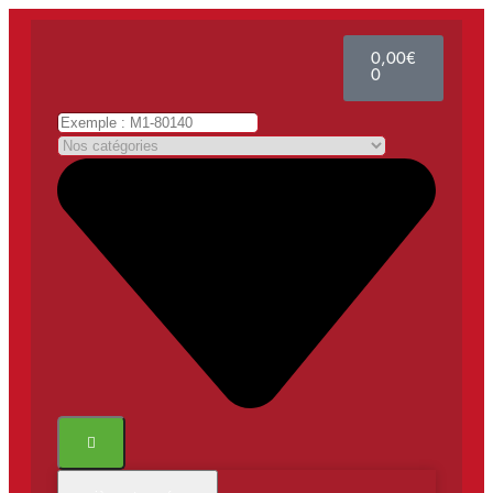
0,00
€
0