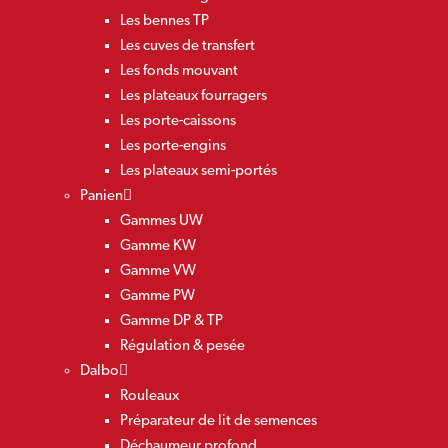
Les bennes TP
Les cuves de transfert
Les fonds mouvant
Les plateaux fourragers
Les porte-caissons
Les porte-engins
Les plateaux semi-portés
Panien
Gammes UW
Gamme KW
Gamme VW
Gamme PW
Gamme DP & TP
Régulation & pesée
Dalbo
Rouleaux
Préparateur de lit de semences
Déchaumeur profond