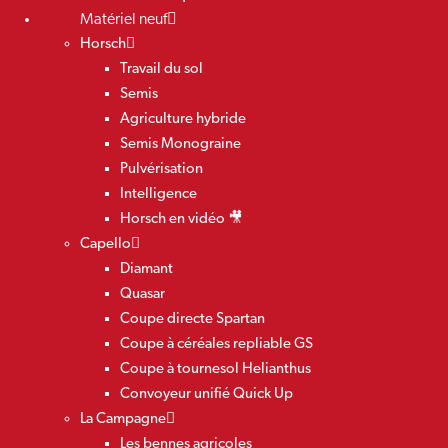
Matériel neuf
Horsch
Travail du sol
Semis
Agriculture hybride
Semis Monograine
Pulvérisation
Intelligence
Horsch en vidéo 🎥
Capello
Diamant
Quasar
Coupe directe Spartan
Coupe à céréales repliable GS
Coupe à tournesol Helianthus
Convoyeur unifié Quick Up
La Campagne
Les bennes agricoles