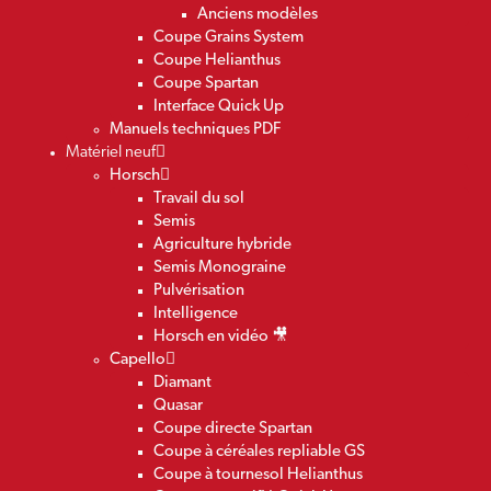
Anciens modèles
Coupe Grains System
Coupe Helianthus
Coupe Spartan
Interface Quick Up
Manuels techniques PDF
Matériel neuf
Horsch
Travail du sol
Semis
Agriculture hybride
Semis Monograine
Pulvérisation
Intelligence
Horsch en vidéo 🎥
Capello
Diamant
Quasar
Coupe directe Spartan
Coupe à céréales repliable GS
Coupe à tournesol Helianthus