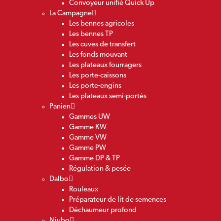
Convoyeur unifié Quick Up
La Campagne
Les bennes agricoles
Les bennes TP
Les cuves de transfert
Les fonds mouvant
Les plateaux fourragers
Les porte-caissons
Les porte-engins
Les plateaux semi-portés
Panien
Gammes UW
Gamme KW
Gamme VW
Gamme PW
Gamme DP & TP
Régulation & pesée
Dalbo
Rouleaux
Préparateur de lit de semences
Déchaumeur profond
Niubo