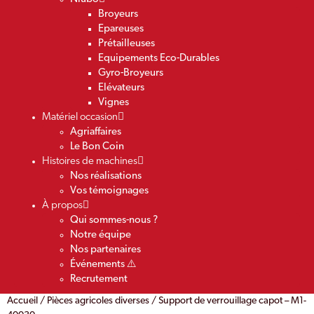
Broyeurs
Epareuses
Prétailleuses
Equipements Eco-Durables
Gyro-Broyeurs
Elévateurs
Vignes
Matériel occasion
Agriaffaires
Le Bon Coin
Histoires de machines
Nos réalisations
Vos témoignages
À propos
Qui sommes-nous ?
Notre équipe
Nos partenaires
Événements ⚠️
Recrutement
Accueil
/
Pièces agricoles diverses
/ Support de verrouillage capot – M1-