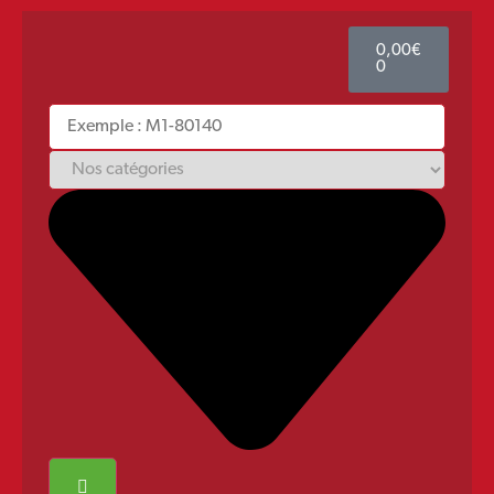
0,00
€
0