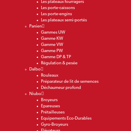
Les plateaux fourragers
Les porte-caissons
Les porte-engins
Les plateaux semi-portés
Panien
Gammes UW
Gamme KW
Gamme VW
Gamme PW
Gamme DP & TP
Régulation & pesée
Dalbo
Rouleaux
Préparateur de lit de semences
Déchaumeur profond
Niubo
Broyeurs
Epareuses
Prétailleuses
Equipements Eco-Durables
Gyro-Broyeurs
Elévateurs