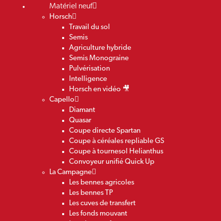
Matériel neuf
Horsch
Travail du sol
Semis
Agriculture hybride
Semis Monograine
Pulvérisation
Intelligence
Horsch en vidéo 🎥
Capello
Diamant
Quasar
Coupe directe Spartan
Coupe à céréales repliable GS
Coupe à tournesol Helianthus
Convoyeur unifié Quick Up
La Campagne
Les bennes agricoles
Les bennes TP
Les cuves de transfert
Les fonds mouvant