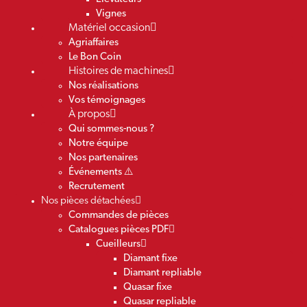
Vignes
Matériel occasion
Agriaffaires
Le Bon Coin
Histoires de machines
Nos réalisations
Vos témoignages
À propos
Qui sommes-nous ?
Notre équipe
Nos partenaires
Événements ⚠️
Recrutement
Nos pièces détachées
Commandes de pièces
Catalogues pièces PDF
Cueilleurs
Diamant fixe
Diamant repliable
Quasar fixe
Quasar repliable