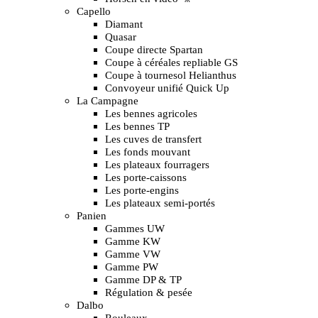
Capello
Diamant
Quasar
Coupe directe Spartan
Coupe à céréales repliable GS
Coupe à tournesol Helianthus
Convoyeur unifié Quick Up
La Campagne
Les bennes agricoles
Les bennes TP
Les cuves de transfert
Les fonds mouvant
Les plateaux fourragers
Les porte-caissons
Les porte-engins
Les plateaux semi-portés
Panien
Gammes UW
Gamme KW
Gamme VW
Gamme PW
Gamme DP & TP
Régulation & pesée
Dalbo
Rouleaux