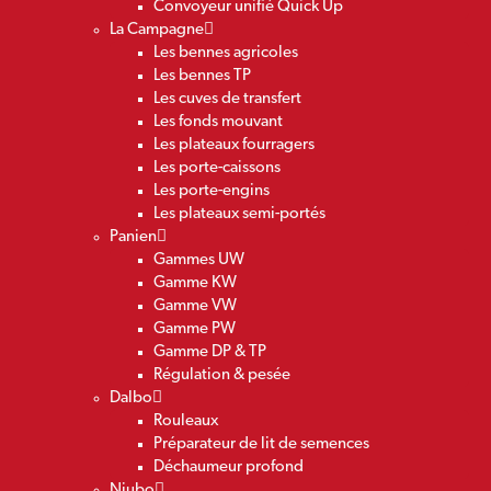
Convoyeur unifié Quick Up
La Campagne
Les bennes agricoles
Les bennes TP
Les cuves de transfert
Les fonds mouvant
Les plateaux fourragers
Les porte-caissons
Les porte-engins
Les plateaux semi-portés
Panien
Gammes UW
Gamme KW
Gamme VW
Gamme PW
Gamme DP & TP
Régulation & pesée
Dalbo
Rouleaux
Préparateur de lit de semences
Déchaumeur profond
Niubo