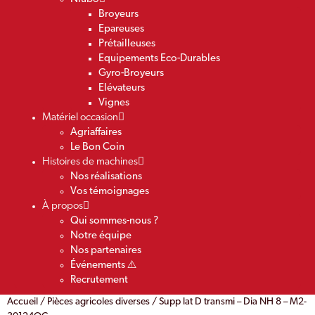
Broyeurs
Epareuses
Prétailleuses
Equipements Eco-Durables
Gyro-Broyeurs
Elévateurs
Vignes
Matériel occasion
Agriaffaires
Le Bon Coin
Histoires de machines
Nos réalisations
Vos témoignages
À propos
Qui sommes-nous ?
Notre équipe
Nos partenaires
Événements ⚠️
Recrutement
Accueil
/
Pièces agricoles diverses
/ Supp lat D transmi – Dia NH 8 – M2-