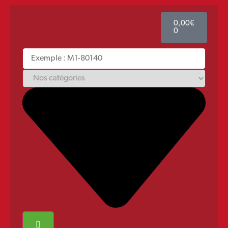
0,00
€
0