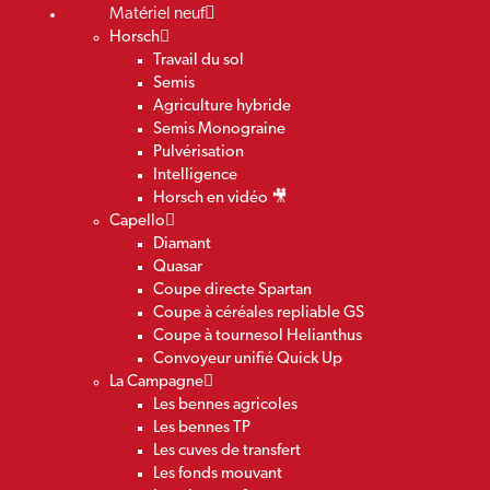
Matériel neuf
Horsch
Travail du sol
Semis
Agriculture hybride
Semis Monograine
Pulvérisation
Intelligence
Horsch en vidéo 🎥
Capello
Diamant
Quasar
Coupe directe Spartan
Coupe à céréales repliable GS
Coupe à tournesol Helianthus
Convoyeur unifié Quick Up
La Campagne
Les bennes agricoles
Les bennes TP
Les cuves de transfert
Les fonds mouvant