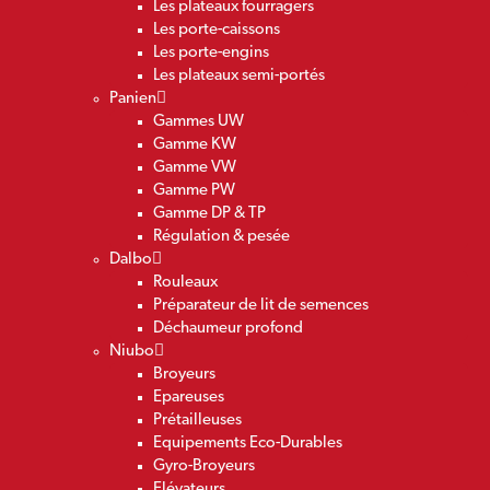
Les plateaux fourragers
Les porte-caissons
Les porte-engins
Les plateaux semi-portés
Panien
Gammes UW
Gamme KW
Gamme VW
Gamme PW
Gamme DP & TP
Régulation & pesée
Dalbo
Rouleaux
Préparateur de lit de semences
Déchaumeur profond
Niubo
Broyeurs
Epareuses
Prétailleuses
Equipements Eco-Durables
Gyro-Broyeurs
Elévateurs