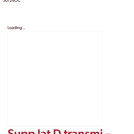
30124OC
Loading...
Supp lat D transmi –