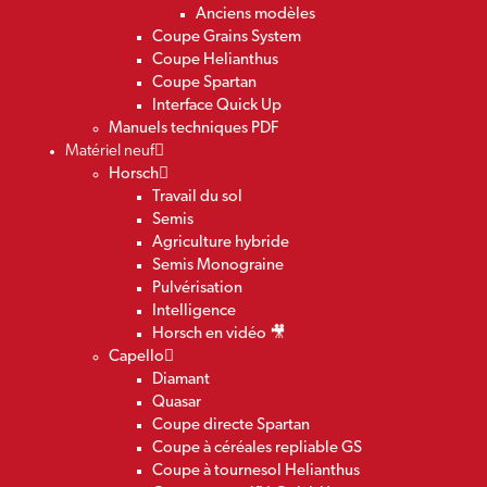
Anciens modèles
Coupe Grains System
Coupe Helianthus
Coupe Spartan
Interface Quick Up
Manuels techniques PDF
Matériel neuf
Horsch
Travail du sol
Semis
Agriculture hybride
Semis Monograine
Pulvérisation
Intelligence
Horsch en vidéo 🎥
Capello
Diamant
Quasar
Coupe directe Spartan
Coupe à céréales repliable GS
Coupe à tournesol Helianthus