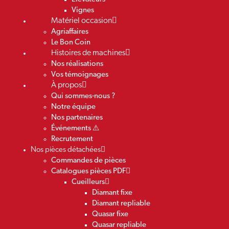
Vignes
Matériel occasion
Agriaffaires
Le Bon Coin
Histoires de machines
Nos réalisations
Vos témoignages
À propos
Qui sommes-nous ?
Notre équipe
Nos partenaires
Événements ⚠️
Recrutement
Nos pièces détachées
Commandes de pièces
Catalogues pièces PDF
Cueilleurs
Diamant fixe
Diamant repliable
Quasar fixe
Quasar repliable