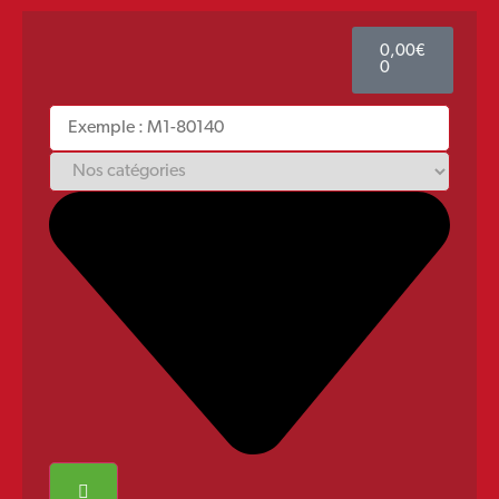
0,00
€
0