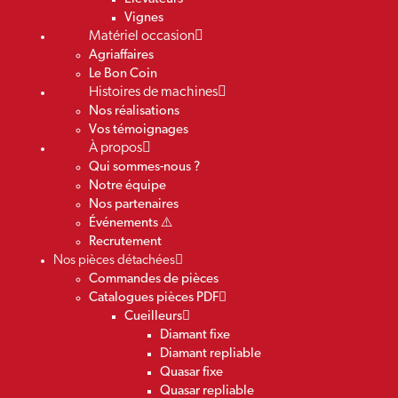
Vignes
Matériel occasion
Agriaffaires
Le Bon Coin
Histoires de machines
Nos réalisations
Vos témoignages
À propos
Qui sommes-nous ?
Notre équipe
Nos partenaires
Événements ⚠️
Recrutement
Nos pièces détachées
Commandes de pièces
Catalogues pièces PDF
Cueilleurs
Diamant fixe
Diamant repliable
Quasar fixe
Quasar repliable