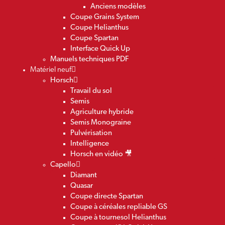
Anciens modèles
Coupe Grains System
Coupe Helianthus
Coupe Spartan
Interface Quick Up
Manuels techniques PDF
Matériel neuf
Horsch
Travail du sol
Semis
Agriculture hybride
Semis Monograine
Pulvérisation
Intelligence
Horsch en vidéo 🎥
Capello
Diamant
Quasar
Coupe directe Spartan
Coupe à céréales repliable GS
Coupe à tournesol Helianthus