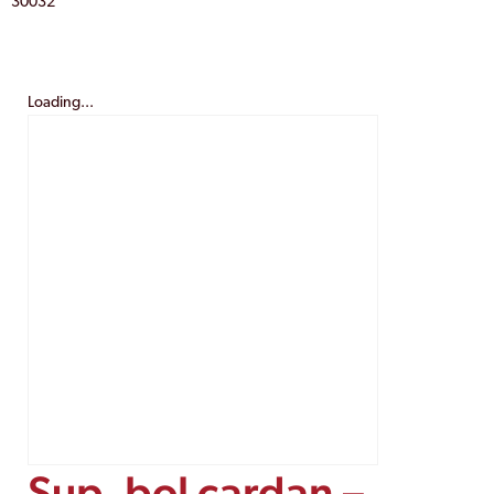
30032
Loading...
Sup. bol cardan –