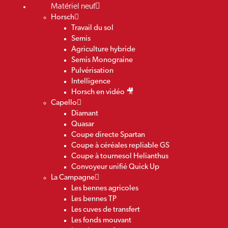
Matériel neuf
Horsch
Travail du sol
Semis
Agriculture hybride
Semis Monograine
Pulvérisation
Intelligence
Horsch en vidéo 🎥
Capello
Diamant
Quasar
Coupe directe Spartan
Coupe à céréales repliable GS
Coupe à tournesol Helianthus
Convoyeur unifié Quick Up
La Campagne
Les bennes agricoles
Les bennes TP
Les cuves de transfert
Les fonds mouvant