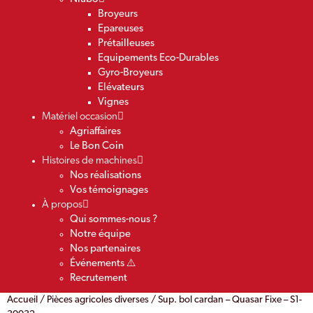
Broyeurs
Epareuses
Prétailleuses
Equipements Eco-Durables
Gyro-Broyeurs
Elévateurs
Vignes
Matériel occasion
Agriaffaires
Le Bon Coin
Histoires de machines
Nos réalisations
Vos témoignages
À propos
Qui sommes-nous ?
Notre équipe
Nos partenaires
Événements ⚠️
Recrutement
Accueil
/
Pièces agricoles diverses
/ Sup. bol cardan – Quasar Fixe – S1-