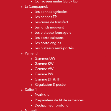
Convoyeur unifié Quick Up
La Campagne
Les bennes agricoles
Les bennes TP
Les cuves de transfert
Les fonds mouvant
Les plateaux fourragers
Les porte-caissons
Les porte-engins
Les plateaux semi-portés
Panien
Gammes UW
Gamme KW
Gamme VW
Gamme PW
Gamme DP & TP
Régulation & pesée
Dalbo
Rouleaux
Préparateur de lit de semences
Déchaumeur profond
Niubo