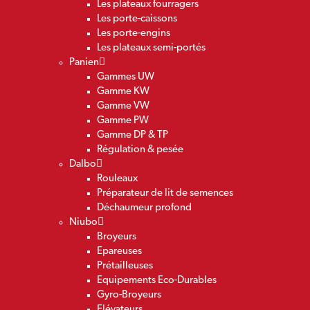
Les plateaux fourragers
Les porte-caissons
Les porte-engins
Les plateaux semi-portés
Panien
Gammes UW
Gamme KW
Gamme VW
Gamme PW
Gamme DP & TP
Régulation & pesée
Dalbo
Rouleaux
Préparateur de lit de semences
Déchaumeur profond
Niubo
Broyeurs
Epareuses
Prétailleuses
Equipements Eco-Durables
Gyro-Broyeurs
Elévateurs