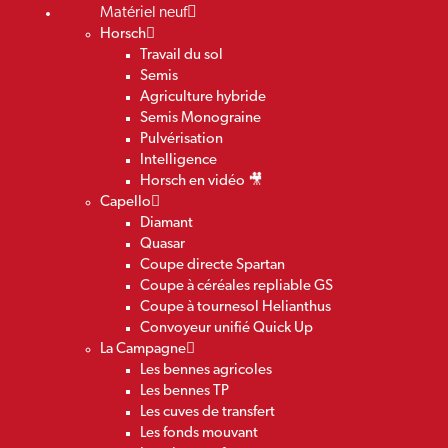
Matériel neuf
Horsch
Travail du sol
Semis
Agriculture hybride
Semis Monograine
Pulvérisation
Intelligence
Horsch en vidéo 🎥
Capello
Diamant
Quasar
Coupe directe Spartan
Coupe à céréales repliable GS
Coupe à tournesol Helianthus
Convoyeur unifié Quick Up
La Campagne
Les bennes agricoles
Les bennes TP
Les cuves de transfert
Les fonds mouvant