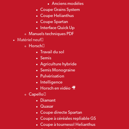
Anciens modèles
Coupe Grains System
Coupe Helianthus
Coupe Spartan
Interface Quick Up
Manuels techniques PDF
Matériel neuf
Horsch
Travail du sol
Semis
Agriculture hybride
Semis Monograine
Pulvérisation
Intelligence
Horsch en vidéo 🎥
Capello
Diamant
Quasar
Coupe directe Spartan
Coupe à céréales repliable GS
Coupe à tournesol Helianthus