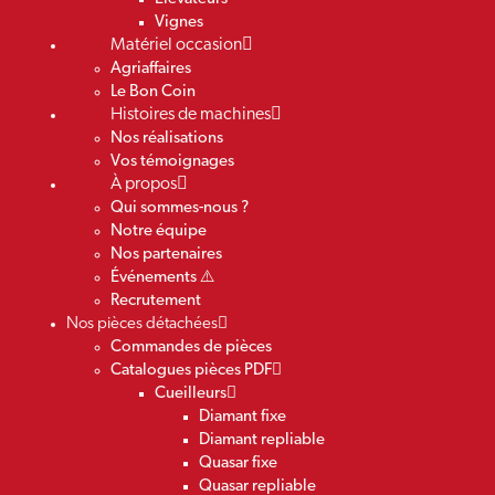
Vignes
Matériel occasion
Agriaffaires
Le Bon Coin
Histoires de machines
Nos réalisations
Vos témoignages
À propos
Qui sommes-nous ?
Notre équipe
Nos partenaires
Événements ⚠️
Recrutement
Nos pièces détachées
Commandes de pièces
Catalogues pièces PDF
Cueilleurs
Diamant fixe
Diamant repliable
Quasar fixe
Quasar repliable