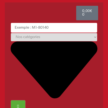
0,00
€
0