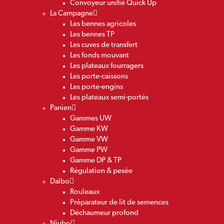
Convoyeur unifié Quick Up
La Campagne
Les bennes agricoles
Les bennes TP
Les cuves de transfert
Les fonds mouvant
Les plateaux fourragers
Les porte-caissons
Les porte-engins
Les plateaux semi-portés
Panien
Gammes UW
Gamme KW
Gamme VW
Gamme PW
Gamme DP & TP
Régulation & pesée
Dalbo
Rouleaux
Préparateur de lit de semences
Déchaumeur profond
Niubo