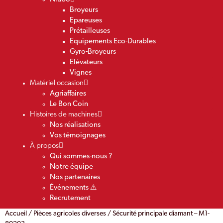
Broyeurs
Epareuses
Prétailleuses
Equipements Eco-Durables
Gyro-Broyeurs
Elévateurs
Vignes
Matériel occasion
Agriaffaires
Le Bon Coin
Histoires de machines
Nos réalisations
Vos témoignages
À propos
Qui sommes-nous ?
Notre équipe
Nos partenaires
Événements ⚠️
Recrutement
Accueil
/
Pièces agricoles diverses
/ Sécurité principale diamant – M1-