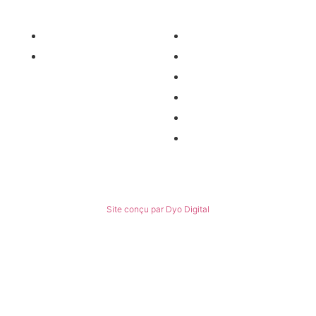
Nos services
Informations
Nos pièces détachées
Nous contacter
Matériel occasion
Qui sommes-nous ?
Recrutement
Nos partenaires
Politiques de confidentialité
Conditions générales de ventes
© Tous droits réservés
Site conçu par Dyo Digital