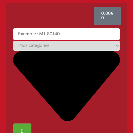
0,00
€
0