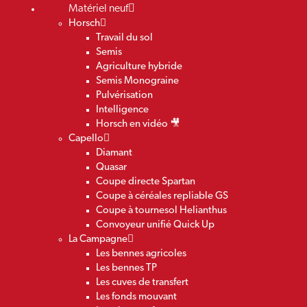
Matériel neuf
Horsch
Travail du sol
Semis
Agriculture hybride
Semis Monograine
Pulvérisation
Intelligence
Horsch en vidéo 🎥
Capello
Diamant
Quasar
Coupe directe Spartan
Coupe à céréales repliable GS
Coupe à tournesol Helianthus
Convoyeur unifié Quick Up
La Campagne
Les bennes agricoles
Les bennes TP
Les cuves de transfert
Les fonds mouvant