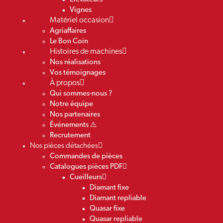
Vignes
Matériel occasion
Agriaffaires
Le Bon Coin
Histoires de machines
Nos réalisations
Vos témoignages
À propos
Qui sommes-nous ?
Notre équipe
Nos partenaires
Événements ⚠️
Recrutement
Nos pièces détachées
Commandes de pièces
Catalogues pièces PDF
Cueilleurs
Diamant fixe
Diamant repliable
Quasar fixe
Quasar repliable