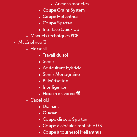
Anciens modèles
Coupe Grains System
Coupe Helianthus
Coupe Spartan
Interface Quick Up
Manuels techniques PDF
Matériel neuf
Horsch
Travail du sol
Semis
Agriculture hybride
Semis Monograine
Pulvérisation
Intelligence
Horsch en vidéo 🎥
Capello
Diamant
Quasar
Coupe directe Spartan
Coupe à céréales repliable GS
Coupe à tournesol Helianthus