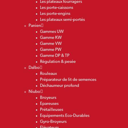
Les plateaux fourragers
Les porte-caissons
Les porte-engins
Les plateaux semi-portés
Panien
Gammes UW
Gamme KW
Gamme VW
Gamme PW
Gamme DP & TP
Régulation & pesée
Dalbo
Rouleaux
Préparateur de lit de semences
Déchaumeur profond
Niubo
Broyeurs
Epareuses
Prétailleuses
Equipements Eco-Durables
Gyro-Broyeurs
Elévateurs