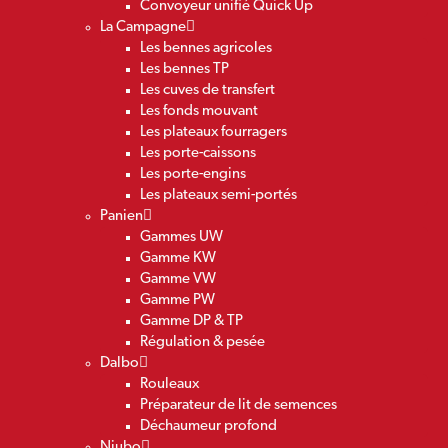
Convoyeur unifié Quick Up
La Campagne
Les bennes agricoles
Les bennes TP
Les cuves de transfert
Les fonds mouvant
Les plateaux fourragers
Les porte-caissons
Les porte-engins
Les plateaux semi-portés
Panien
Gammes UW
Gamme KW
Gamme VW
Gamme PW
Gamme DP & TP
Régulation & pesée
Dalbo
Rouleaux
Préparateur de lit de semences
Déchaumeur profond
Niubo