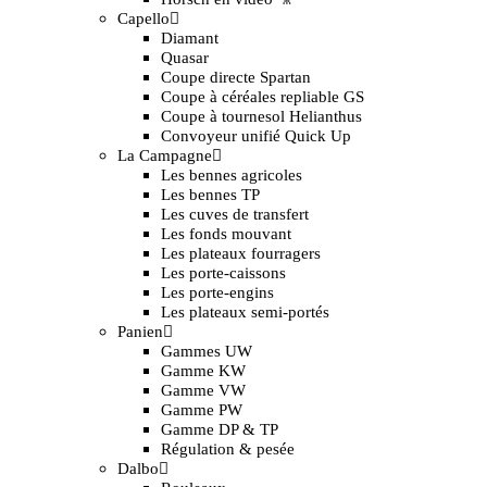
Capello
Diamant
Quasar
Coupe directe Spartan
Coupe à céréales repliable GS
Coupe à tournesol Helianthus
Convoyeur unifié Quick Up
La Campagne
Les bennes agricoles
Les bennes TP
Les cuves de transfert
Les fonds mouvant
Les plateaux fourragers
Les porte-caissons
Les porte-engins
Les plateaux semi-portés
Panien
Gammes UW
Gamme KW
Gamme VW
Gamme PW
Gamme DP & TP
Régulation & pesée
Dalbo