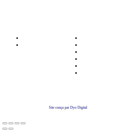
Nos services
Informations
Nos pièces détachées
Nous contacter
Matériel occasion
Qui sommes-nous ?
Recrutement
Nos partenaires
Politiques de confidentialité
Conditions générales de ventes
© Tous droits réservés
Site conçu par Dyo Digital