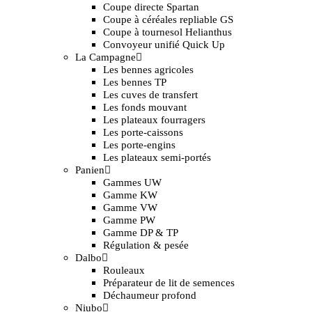
Coupe directe Spartan
Coupe à céréales repliable GS
Coupe à tournesol Helianthus
Convoyeur unifié Quick Up
La Campagne
Les bennes agricoles
Les bennes TP
Les cuves de transfert
Les fonds mouvant
Les plateaux fourragers
Les porte-caissons
Les porte-engins
Les plateaux semi-portés
Panien
Gammes UW
Gamme KW
Gamme VW
Gamme PW
Gamme DP & TP
Régulation & pesée
Dalbo
Rouleaux
Préparateur de lit de semences
Déchaumeur profond
Niubo