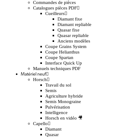
Commandes de pièces
Catalogues pièces PDF
Cueilleurs
Diamant fixe
Diamant repliable
Quasar fixe
Quasar repliable
Anciens modèles
Coupe Grains System
Coupe Helianthus
Coupe Spartan
Interface Quick Up
Manuels techniques PDF
Matériel neuf
Horsch
Travail du sol
Semis
Agriculture hybride
Semis Monograine
Pulvérisation
Intelligence
Horsch en vidéo 🎥
Capello
Diamant
Quasar