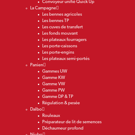
Convoyeur unifié Quick Up
La Campagne
Les bennes agricoles
Les bennes TP
Les cuves de transfert
Les fonds mouvant
Les plateaux fourragers
Les porte-caissons
Les porte-engins
Les plateaux semi-portés
Panien
Gammes UW
Gamme KW
Gamme VW
Gamme PW
Gamme DP & TP
Régulation & pesée
Dalbo
Rouleaux
Préparateur de lit de semences
Déchaumeur profond
Niubo