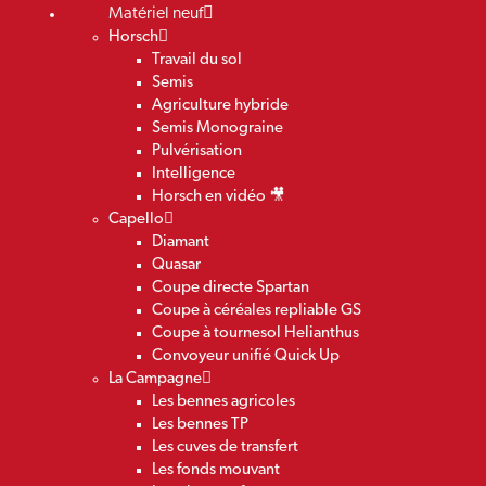
Matériel neuf
Horsch
Travail du sol
Semis
Agriculture hybride
Semis Monograine
Pulvérisation
Intelligence
Horsch en vidéo 🎥
Capello
Diamant
Quasar
Coupe directe Spartan
Coupe à céréales repliable GS
Coupe à tournesol Helianthus
Convoyeur unifié Quick Up
La Campagne
Les bennes agricoles
Les bennes TP
Les cuves de transfert
Les fonds mouvant