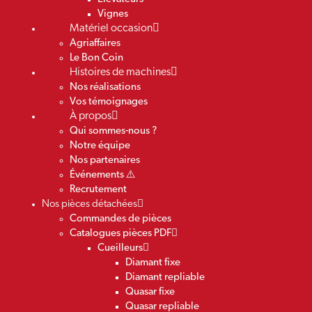
Vignes
Matériel occasion
Agriaffaires
Le Bon Coin
Histoires de machines
Nos réalisations
Vos témoignages
À propos
Qui sommes-nous ?
Notre équipe
Nos partenaires
Événements ⚠️
Recrutement
Nos pièces détachées
Commandes de pièces
Catalogues pièces PDF
Cueilleurs
Diamant fixe
Diamant repliable
Quasar fixe
Quasar repliable