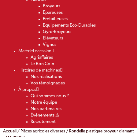
Broyeurs
Epareuses
Prétailleuses
Equipements Eco-Durables
Gyro-Broyeurs
Elévateurs
Vignes
Matériel occasion
Agriaffaires
Le Bon Coin
Histoires de machines
Nos réalisations
Vos témoignages
À propos
Qui sommes-nous ?
Notre équipe
Nos partenaires
Événements ⚠️
Recrutement
Accueil
/
Pièces agricoles diverses
/ Rondelle plastique broyeur diamant