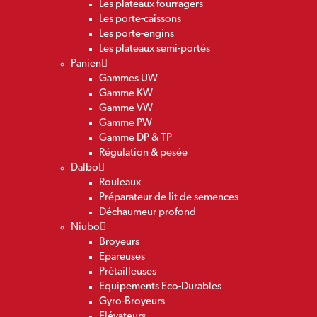
Les plateaux fourragers
Les porte-caissons
Les porte-engins
Les plateaux semi-portés
Panien
Gammes UW
Gamme KW
Gamme VW
Gamme PW
Gamme DP & TP
Régulation & pesée
Dalbo
Rouleaux
Préparateur de lit de semences
Déchaumeur profond
Niubo
Broyeurs
Epareuses
Prétailleuses
Equipements Eco-Durables
Gyro-Broyeurs
Elévateurs