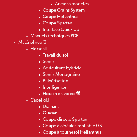
Anciens modèles
Coupe Grains System
Coupe Helianthus
Coupe Spartan
Interface Quick Up
Manuels techniques PDF
Matériel neuf
Horsch
Travail du sol
Semis
Agriculture hybride
Semis Monograine
Pulvérisation
Intelligence
Horsch en vidéo 🎥
Capello
Diamant
Quasar
Coupe directe Spartan
Coupe à céréales repliable GS
Coupe à tournesol Helianthus