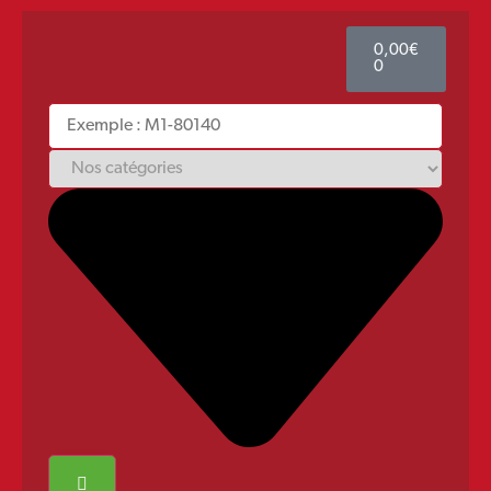
0,00
€
0