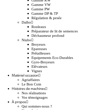
Gamme KW
Gamme VW
Gamme PW
Gamme DP & TP
Régulation & pesée
Dalbo
Rouleaux
Préparateur de lit de semences
Déchaumeur profond
Niubo
Broyeurs
Epareuses
Prétailleuses
Equipements Eco-Durables
Gyro-Broyeurs
Elévateurs
Vignes
Matériel occasion
Agriaffaires
Le Bon Coin
Histoires de machines
Nos réalisations
Vos témoignages
À propos
Qui sommes-nous ?