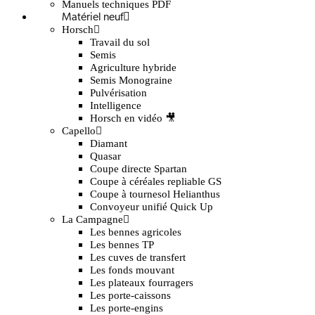
Manuels techniques PDF
Matériel neuf
Horsch
Travail du sol
Semis
Agriculture hybride
Semis Monograine
Pulvérisation
Intelligence
Horsch en vidéo 🎥
Capello
Diamant
Quasar
Coupe directe Spartan
Coupe à céréales repliable GS
Coupe à tournesol Helianthus
Convoyeur unifié Quick Up
La Campagne
Les bennes agricoles
Les bennes TP
Les cuves de transfert
Les fonds mouvant
Les plateaux fourragers
Les porte-caissons
Les porte-engins