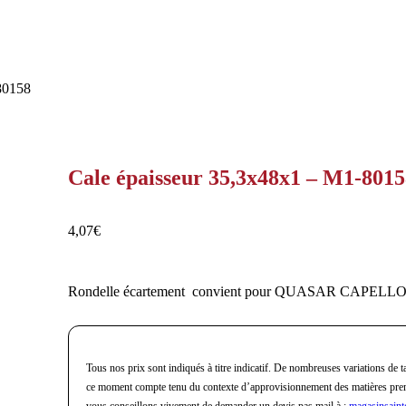
80158
Cale épaisseur 35,3x48x1 – M1-801
4,07
€
Rondelle écartement convient pour QUASAR CAPELL
Tous nos prix sont indiqués à titre indicatif. De nombreuses variations de ta
ce moment compte tenu du contexte d’approvisionnement des matières pre
vous conseillons vivement de demander un devis pas mail à :
magasinsaint