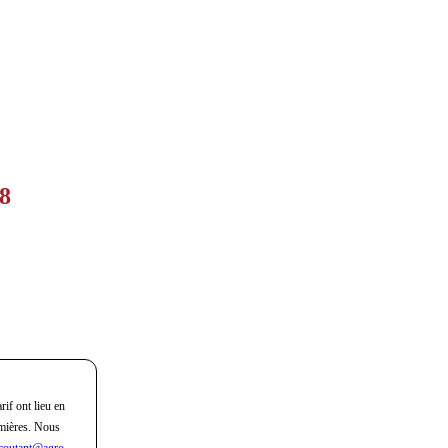
58
O
rif ont lieu en
mières. Nous
coutant@agro-