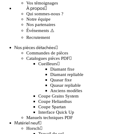
Vos témoignages
À propos
Qui sommes-nous ?
Notre équipe
Nos partenaires
Événements ⚠️
Recrutement
Nos pièces détachées
Commandes de pièces
Catalogues pièces PDF
Cueilleurs
Diamant fixe
Diamant repliable
Quasar fixe
Quasar repliable
Anciens modèles
Coupe Grains System
Coupe Helianthus
Coupe Spartan
Interface Quick Up
Manuels techniques PDF
Matériel neuf
Horsch
Travail du sol