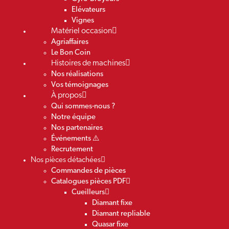
Elévateurs
Vignes
Matériel occasion
Agriaffaires
Le Bon Coin
Histoires de machines
Nos réalisations
Vos témoignages
À propos
Qui sommes-nous ?
Notre équipe
Nos partenaires
Événements ⚠️
Recrutement
Nos pièces détachées
Commandes de pièces
Catalogues pièces PDF
Cueilleurs
Diamant fixe
Diamant repliable
Quasar fixe