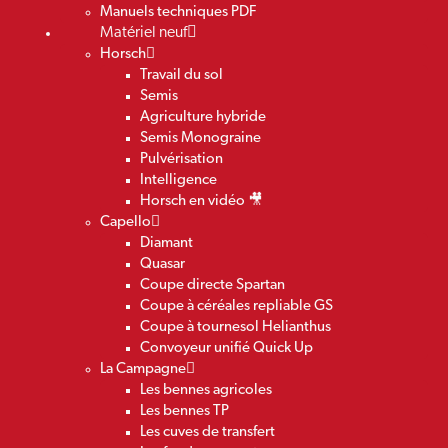
Manuels techniques PDF
Matériel neuf
Horsch
Travail du sol
Semis
Agriculture hybride
Semis Monograine
Pulvérisation
Intelligence
Horsch en vidéo 🎥
Capello
Diamant
Quasar
Coupe directe Spartan
Coupe à céréales repliable GS
Coupe à tournesol Helianthus
Convoyeur unifié Quick Up
La Campagne
Les bennes agricoles
Les bennes TP
Les cuves de transfert