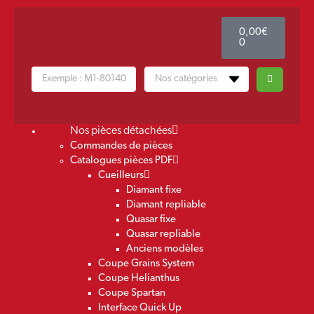
0,00
€
0
Nos pièces détachées
Commandes de pièces
Catalogues pièces PDF
Cueilleurs
Diamant fixe
Diamant repliable
Quasar fixe
Quasar repliable
Anciens modèles
Coupe Grains System
Coupe Helianthus
Coupe Spartan
Interface Quick Up