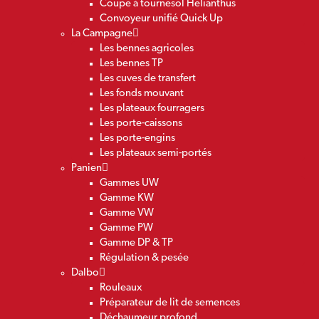
Coupe à tournesol Helianthus
Convoyeur unifié Quick Up
La Campagne
Les bennes agricoles
Les bennes TP
Les cuves de transfert
Les fonds mouvant
Les plateaux fourragers
Les porte-caissons
Les porte-engins
Les plateaux semi-portés
Panien
Gammes UW
Gamme KW
Gamme VW
Gamme PW
Gamme DP & TP
Régulation & pesée
Dalbo
Rouleaux
Préparateur de lit de semences
Déchaumeur profond