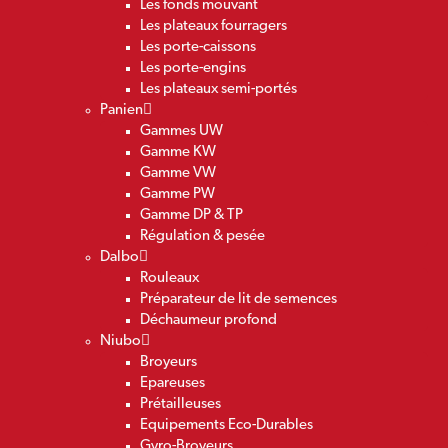
Les fonds mouvant
Les plateaux fourragers
Les porte-caissons
Les porte-engins
Les plateaux semi-portés
Panien
Gammes UW
Gamme KW
Gamme VW
Gamme PW
Gamme DP & TP
Régulation & pesée
Dalbo
Rouleaux
Préparateur de lit de semences
Déchaumeur profond
Niubo
Broyeurs
Epareuses
Prétailleuses
Equipements Eco-Durables
Gyro-Broyeurs