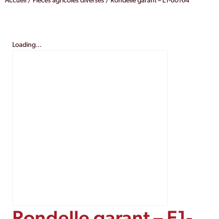
Accueil
/
Pièces agricoles diverses
/ Rondelle garant – E1-80164
Loading...
Rondelle garant – E1-