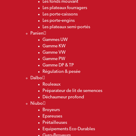
Les fonds mouvant
Les plateaux fourragers
Les porte-caissons
Les porte-engins
Les plateaux semi-portés
Panien
Gammes UW
Gamme KW
Gamme VW
Gamme PW
Gamme DP & TP
Régulation & pesée
Dalbo
Rouleaux
Préparateur de lit de semences
Déchaumeur profond
Niubo
Broyeurs
Epareuses
Prétailleuses
Equipements Eco-Durables
Gyro-Broyeurs