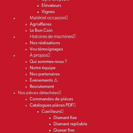
Elévateurs
Vignes
Matériel occasion
Agriaffaires
Le Bon Coin
Histoires de machines
Nos réalisations
Vos témoignages
À propos
Qui sommes-nous ?
Notre équipe
Nos partenaires
Événements ⚠️
Recrutement
Nos pièces détachées
Commandes de pièces
Catalogues pièces PDF
Cueilleurs
Diamant fixe
Diamant repliable
Quasar fixe