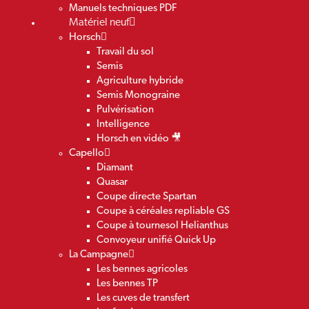
Manuels techniques PDF
Matériel neuf
Horsch
Travail du sol
Semis
Agriculture hybride
Semis Monograine
Pulvérisation
Intelligence
Horsch en vidéo 🎥
Capello
Diamant
Quasar
Coupe directe Spartan
Coupe à céréales repliable GS
Coupe à tournesol Helianthus
Convoyeur unifié Quick Up
La Campagne
Les bennes agricoles
Les bennes TP
Les cuves de transfert