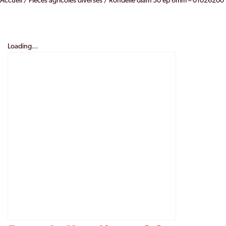
Accueil
/
Pièces agricoles diverses
/ Rondelle diam 30 ep 6mm – 01026200
Loading...