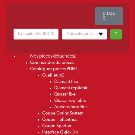
0,00
€
0
Nos pièces détachées
Commandes de pièces
Catalogues pièces PDF
Cueilleurs
Diamant fixe
Diamant repliable
Quasar fixe
Quasar repliable
Anciens modèles
Coupe Grains System
Coupe Helianthus
Coupe Spartan
Interface Quick Up