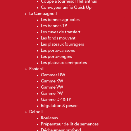
Coupe à tournesol Helianthus
Convoyeur unifié Quick Up
La Campagne
Les bennes agricoles
Les bennes TP
Les cuves de transfert
Les fonds mouvant
Les plateaux fourragers
Les porte-caissons
Les porte-engins
Les plateaux semi-portés
Panien
Gammes UW
Gamme KW
Gamme VW
Gamme PW
Gamme DP & TP
Régulation & pesée
Dalbo
Rouleaux
Préparateur de lit de semences
Déchaumeur profond